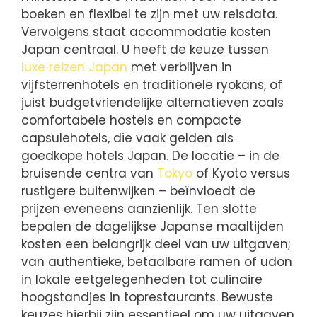
boeken en flexibel te zijn met uw reisdata.
Vervolgens staat accommodatie kosten
Japan centraal. U heeft de keuze tussen
luxe reizen Japan
met verblijven in
vijfsterrenhotels en traditionele ryokans, of
juist budgetvriendelijke alternatieven zoals
comfortabele hostels en compacte
capsulehotels, die vaak gelden als
goedkope hotels Japan. De locatie – in de
bruisende centra van
Tokyo
of Kyoto versus
rustigere buitenwijken – beïnvloedt de
prijzen eveneens aanzienlijk. Ten slotte
bepalen de dagelijkse Japanse maaltijden
kosten een belangrijk deel van uw uitgaven;
van authentieke, betaalbare ramen of udon
in lokale eetgelegenheden tot culinaire
hoogstandjes in toprestaurants. Bewuste
keuzes hierbij zijn essentieel om uw uitgaven