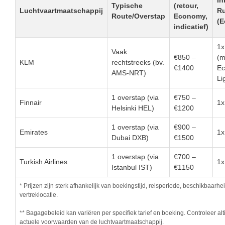
Typische
(retour,
Luchtvaartmaatschappij
R
Route/Overstap
Economy,
(
indicatief)
1x
Vaak
€850 –
(m
KLM
rechtstreeks (bv.
€1400
E
AMS-NRT)
Li
1 overstap (via
€750 –
Finnair
1x
Helsinki HEL)
€1200
1 overstap (via
€900 –
Emirates
1x
Dubai DXB)
€1500
1 overstap (via
€700 –
Turkish Airlines
1x
Istanbul IST)
€1150
* Prijzen zijn sterk afhankelijk van boekingstijd, reisperiode, beschikbaarhe
vertreklocatie.
** Bagagebeleid kan variëren per specifiek tarief en boeking. Controleer alt
actuele voorwaarden van de luchtvaartmaatschappij.