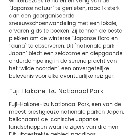
winterbezoek te halen en veilig van de
`Japanse natuur` te genieten, raad ik sterk
aan een georganiseerde
sneeuwschoenwandeling met een lokale,
ervaren gids te boeken. Zij kennen de beste
plekken om de winterse `Japanse flora en
fauna` te observeren. Dit `nationale park
Japan` biedt een zeldzame en diepgaande
onderdompeling in de serene pracht van
het ‘wilde noorden’, een onvergetelijke
belevenis voor elke avontuurlijke reiziger.
Fuji-Hakone-Izu Nationaal Park
Fuji-Hakone-Izu Nationaal Park, een van de
meest prestigieuze nationale parken Japan,
belichaamt de iconische Japanse
landschappen waar reizigers van dromen.
Dit uitgestrekte gebied, naadloos