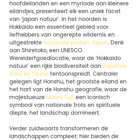
hoofdeilanden en een myriade aan kleinere
eilandjes, presenteert elk een uniek facet
van ‘japan natuur’. In het noorden is
Hokkaido een essentieel gebied voor
liefhebbers van ongerepte wildernis en
uitgestrekte
nationale parken Japan
. Denk
aan Shiretoko, een UNESCO
Werelderfgoedlocatie, waar de ‘Hokkaido
natuur’ een rijke biodiversiteit aan
Japanse
flora en fauna
tentoonspreidt. Centraler
gelegen ligt Honshu, het grootste eiland en
het hart van de Honshu geografie, waar de
majestueuze
Mount Fuji,
een iconisch
symbool van nationale trots en spirituele
diepte, het landschap domineert.
Verder zuidwaarts transformeren de
landschappen compleet; hier bieden de