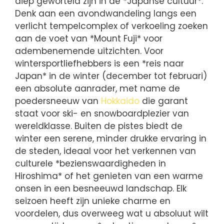
diep geworteld zijn in de *Japanse cultuur*.
Denk aan een avondwandeling langs een
verlicht tempelcomplex of verkoeling zoeken
aan de voet van *Mount Fuji* voor
adembenemende uitzichten. Voor
wintersportliefhebbers is een *reis naar
Japan* in de winter (december tot februari)
een absolute aanrader, met name de
poedersneeuw van
Hokkaido
die garant
staat voor ski- en snowboardplezier van
wereldklasse. Buiten de pistes biedt de
winter een serene, minder drukke ervaring in
de steden, ideaal voor het verkennen van
culturele *bezienswaardigheden in
Hiroshima* of het genieten van een warme
onsen in een besneeuwd landschap. Elk
seizoen heeft zijn unieke charme en
voordelen, dus overweeg wat u absoluut wilt