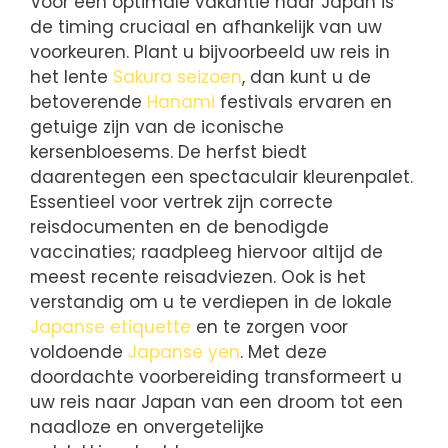
Voor een optimale vakantie naar Japan is
de timing cruciaal en afhankelijk van uw
voorkeuren. Plant u bijvoorbeeld uw reis in
het lente
Sakura seizoen
, dan kunt u de
betoverende
Hanami
festivals ervaren en
getuige zijn van de iconische
kersenbloesems. De herfst biedt
daarentegen een spectaculair kleurenpalet.
Essentieel voor vertrek zijn correcte
reisdocumenten en de benodigde
vaccinaties; raadpleeg hiervoor altijd de
meest recente reisadviezen. Ook is het
verstandig om u te verdiepen in de lokale
Japanse etiquette
en te zorgen voor
voldoende
Japanse yen
. Met deze
doordachte voorbereiding transformeert u
uw reis naar Japan van een droom tot een
naadloze en onvergetelijke