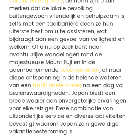
cultuur en etiquette
, de norm zijn. U zult
merken dat de lokale bevolking
buitengewoon vriendelijk en behulpzaam is;
zelfs met een taalbarrière doen ze hun
uiterste best om u te assisteren, wat
bijdraagt aan een gevoel van veiligheid en
welkom. Of u nu op zoek bent naar
avontuurlijke wandelingen rond de
majestueuze Mount Fuji en in de
adembenemende
Japanse Alpen
, of naar
diepe ontspanning in de helende wateren
van een
traditionele onsen
na een dag vol
bezienswaardigheden, Japan biedt een
brede waaier aan onvergetelijke ervaringen
voor elke reiziger. Deze combinatie van
uitzonderlijke service en diverse activiteiten
bevestigt waarom Japan zo’n geweldige
vakantiebestemming is.