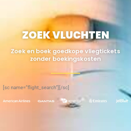
ZOEK VLUCHTEN
Zoek en boek goedkope vliegtickets
zonder boekingskosten
[sc name=”flight_search”][/sc]