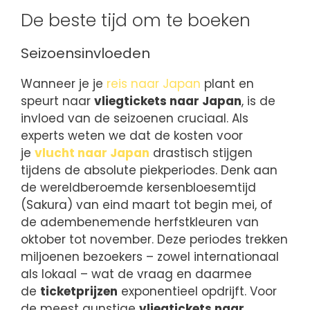
De beste tijd om te boeken
Seizoensinvloeden
Wanneer je je
reis naar Japan
plant en
speurt naar
vliegtickets naar Japan
, is de
invloed van de seizoenen cruciaal. Als
experts weten we dat de kosten voor
je
vlucht naar Japan
drastisch stijgen
tijdens de absolute piekperiodes. Denk aan
de wereldberoemde kersenbloesemtijd
(Sakura) van eind maart tot begin mei, of
de adembenemende herfstkleuren van
oktober tot november. Deze periodes trekken
miljoenen bezoekers – zowel internationaal
als lokaal – wat de vraag en daarmee
de
ticketprijzen
exponentieel opdrijft. Voor
de meest gunstige
vliegtickets naar