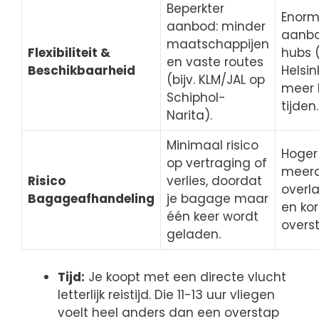
Beperkter
Enorm
aanbod: minder
aanbo
maatschappijen
Flexibiliteit &
hubs 
en vaste routes
Beschikbaarheid
Helsin
(bijv. KLM/JAL op
meer 
Schiphol-
tijden.
Narita).
Minimaal risico
Hoger 
op vertraging of
meer
Risico
verlies, doordat
over
Bagageafhandeling
je bagage maar
en kor
één keer wordt
overst
geladen.
Tijd:
Je koopt met een directe vlucht
letterlijk reistijd. Die 11-13 uur vliegen
voelt heel anders dan een overstap