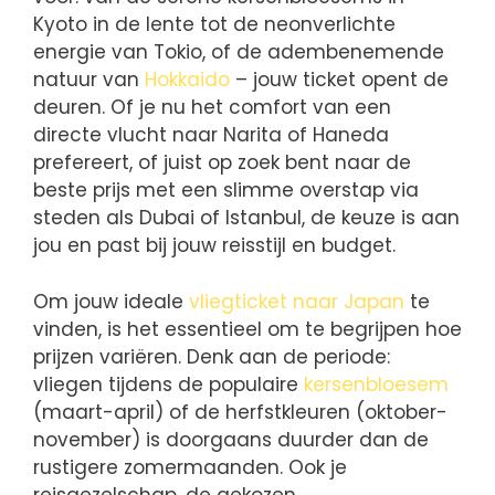
Kyoto in de lente tot de neonverlichte
energie van Tokio, of de adembenemende
natuur van
Hokkaido
– jouw ticket opent de
deuren. Of je nu het comfort van een
directe vlucht naar Narita of Haneda
prefereert, of juist op zoek bent naar de
beste prijs met een slimme overstap via
steden als Dubai of Istanbul, de keuze is aan
jou en past bij jouw reisstijl en budget.
Om jouw ideale
vliegticket naar Japan
te
vinden, is het essentieel om te begrijpen hoe
prijzen variëren. Denk aan de periode:
vliegen tijdens de populaire
kersenbloesem
(maart-april) of de herfstkleuren (oktober-
november) is doorgaans duurder dan de
rustigere zomermaanden. Ook je
reisgezelschap, de gekozen