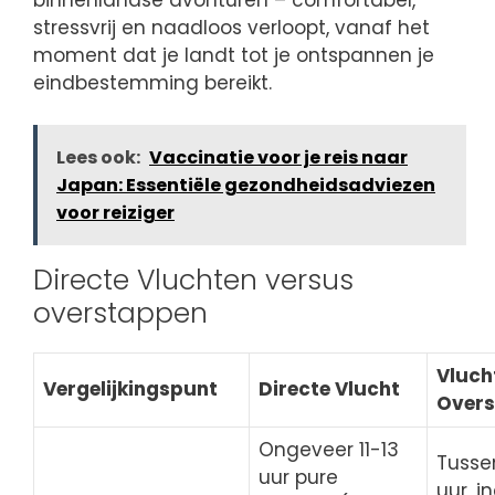
stressvrij en naadloos verloopt, vanaf het
moment dat je landt tot je ontspannen je
eindbestemming bereikt.
Lees ook:
Vaccinatie voor je reis naar
Japan: Essentiële gezondheidsadviezen
voor reiziger
Directe Vluchten versus
overstappen
Vluch
Vergelijkingspunt
Directe Vlucht
Over
Ongeveer 11-13
Tusse
uur pure
uur, i