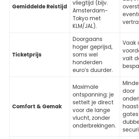
vliegtijd (bijv.
Gemiddelde Reistijd
overst
Amsterdam-
event
Tokyo met
vertr
KLM/JAL).
Doorgaans
Vaak a
hoger geprijsd,
voorde
Ticketprijs
soms wel
valt d
honderden
bespar
euro’s duurder.
Minde
Maximale
door
ontspanning: je
onder
settelt je direct
Comfort & Gemak
haast
voor de lange
gates
vlucht, zonder
dubbe
onderbrekingen.
secur