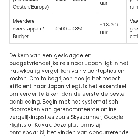
uur
Oosten/Europa)
rui
Meerdere
Vaa
~18-30+
overstappen /
€500 – €850
goe
uur
Budget
opt
De kern van een geslaagde en
budgetvriendelijke reis naar Japan ligt in het
nauwkeurig vergelijken van vluchtopties en
kosten. Om te begrijpen hoe je het meest
efficiënt naar Japan vliegt, is het essentieel
om verder te kijken dan de eerste de beste
aanbieding. Begin met het systematisch
doorzoeken van gerenommeerde online
vergelijkingssites zoals Skyscanner, Google
Flights of Kayak. Deze platforms zijn
onmisbaar bij het vinden van concurrerende