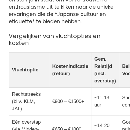
enthousiasme uit te kijken naar de unieke
ervaringen die de *Japanse cultuur en
etiquette* te bieden hebben.
Vergelijken van vluchtopties en
kosten
Gem.
Kostenindicatie
Reistijd
Bel
Vluchtoptie
(retour)
(incl.
Voo
overstap)
Rechtstreeks
~11-13
Sne
(bijv. KLM,
€900 – €1500+
uur
com
JAL)
Eén overstap
Goe
~14-20
(via Midden-
€650 – €1000
prij