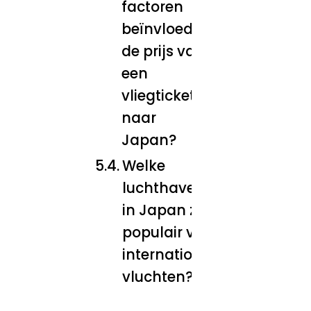
factoren
beïnvloeden
de prijs van
een
vliegticket
naar
Japan?
Welke
luchthavens
in Japan zijn
populair voor
internationale
vluchten?