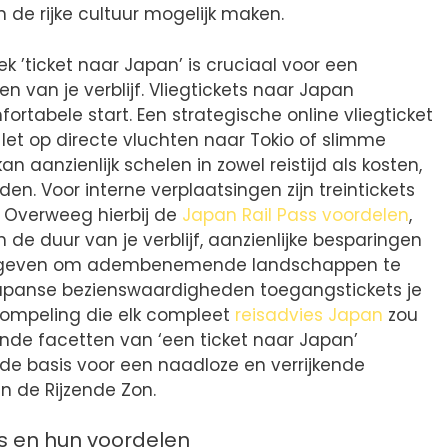
n de rijke cultuur mogelijk maken.
ek ’ticket naar Japan’ is cruciaal voor een
n van je verblijf. Vliegtickets naar Japan
rtabele start. Een strategische online vliegticket
 let op directe vluchten naar Tokio of slimme
 aanzienlijk schelen in zowel reistijd als kosten,
en. Voor interne verplaatsingen zijn treintickets
 Overweeg hierbij de
Japan Rail Pass voordelen
,
 de duur van je verblijf, aanzienlijke besparingen
ns geven om adembenemende landschappen te
apanse bezienswaardigheden toegangstickets je
ompeling die elk compleet
reisadvies Japan
zou
ende facetten van ‘een ticket naar Japan’
de basis voor een naadloze en verrijkende
n de Rijzende Zon.
ts en hun voordelen