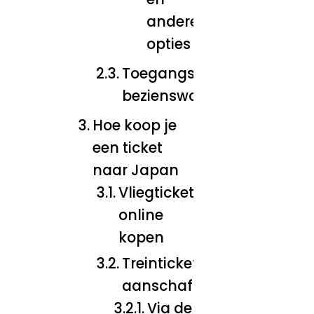
andere
opties
Toegangstickets voor
bezienswaardigheden
Hoe koop je
een ticket
naar Japan
Vliegtickets
online
kopen
Treintickets
aanschaffen
Via de