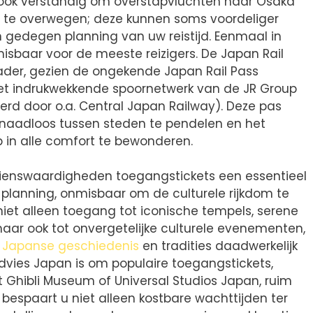
er ook verstandig om overstapvluchten naar Osaka
s te overwegen; deze kunnen soms voordeliger
n gedegen planning van uw reistijd. Eenmaal in
misbaar voor de meeste reizigers. De Japan Rail
rader, gezien de ongekende Japan Rail Pass
het indrukwekkende spoornetwerk van de JR Group
rd door o.a. Central Japan Railway). Deze pas
m naadloos tussen steden te pendelen en het
in alle comfort te bewonderen.
zienswaardigheden toegangstickets een essentieel
planning, onmisbaar om de culturele rijkdom te
 niet alleen toegang tot iconische tempels, serene
aar ook tot onvergetelijke culturele evenementen,
e
Japanse geschiedenis
en tradities daadwerkelijk
advies Japan is om populaire toegangstickets,
et Ghibli Museum of Universal Studios Japan, ruim
 bespaart u niet alleen kostbare wachttijden ter