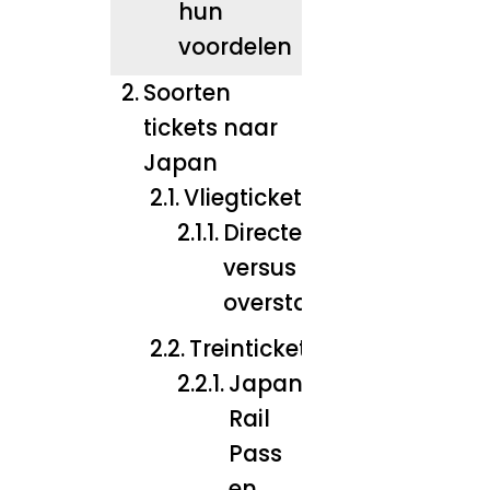
hun
voordelen
Soorten
tickets naar
Japan
Vliegtickets
Directe vluchten
versus
overstapvluchten
Treintickets
Japan
Rail
Pass
en