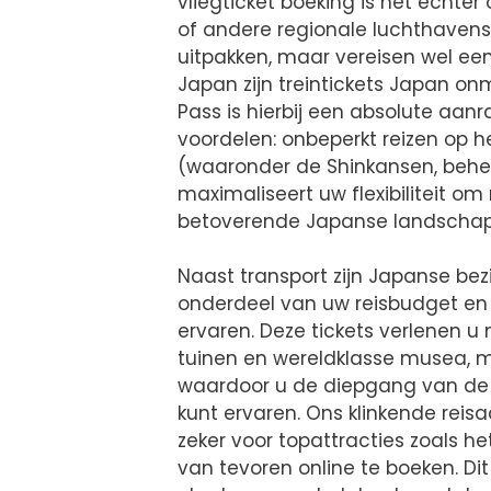
vliegticket boeking is het echt
of andere regionale luchthaven
uitpakken, maar vereisen wel ee
Japan zijn treintickets Japan on
Pass is hierbij een absolute aan
voordelen: onbeperkt reizen op 
(waaronder de Shinkansen, behee
maximaliseert uw flexibiliteit o
betoverende Japanse landschap 
Naast transport zijn Japanse be
onderdeel van uw reisbudget en 
ervaren. Deze tickets verlenen u
tuinen en wereldklasse musea, m
waardoor u de diepgang van d
kunt ervaren. Ons klinkende reis
zeker voor topattracties zoals h
van tevoren online te boeken. Dit