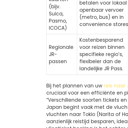
betalen voor lokaal
(bijv.
openbaar vervoer
Suica,
(metro, bus) en in
Pasmo,
convenience stores
ICOCA)
Kostenbesparend
Regionale
voor reizen binnen
JR-
specifieke regio’s,
passen
flexibeler dan de
landelijke JR Pass.
Bij het plannen van uw
reis naar
cruciaal voor een efficiënte en pl
“Verschillende soorten tickets en
Japan begint vaak met de vlucht. 
vluchten naar Tokio (Narita of 
aanzienlijk reistijd besparen, ideaa