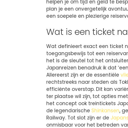
helpen je om tijd en geld te bes
plan je een onvergetelijk avontuur
een soepele en plezierige reiserva
Wat is een ticket n
Wat definieert exact een ticket 
toegangsbewijs tot een reiserva
het is de sleutel tot het ontslui
Japanreizen benadruk ik dat ‘ee
Allereerst zijn er de essentiële
vl
rechtstreeks naar steden als Tok
efficiënte overstap. Dit kan vari
ter plaatse wil zijn, tot opties
het concept ook treintickets Jap
de legendarische
Shinkansen
, g
Railway. Tot slot zijn er de
Japans
onmisbaar voor het betreden v