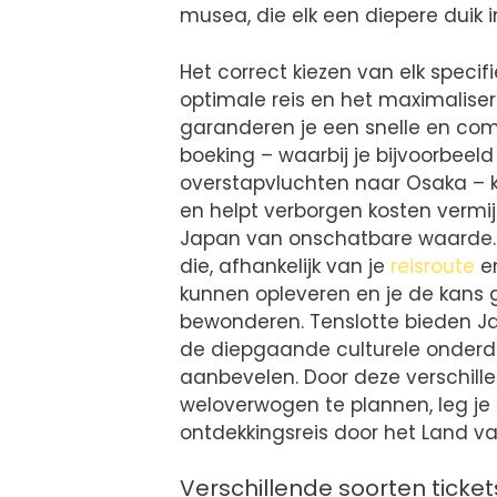
musea, die elk een diepere duik i
Het correct kiezen van elk specifi
optimale reis en het maximalisere
garanderen je een snelle en comfo
boeking – waarbij je bijvoorbeeld
overstapvluchten naar Osaka – kan
en helpt verborgen kosten vermijd
Japan van onschatbare waarde.
die, afhankelijk van je
reisroute
en
kunnen opleveren en je de ka
bewonderen. Tenslotte bieden J
de diepgaande culturele onderd
aanbevelen. Door deze verschill
weloverwogen te plannen, leg je 
ontdekkingsreis door het Land va
Verschillende soorten ticke