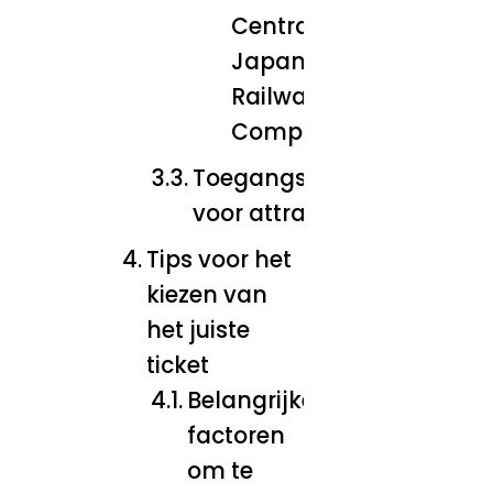
Central
Japan
Railway
Company
Toegangstickets
voor attracties
Tips voor het
kiezen van
het juiste
ticket
Belangrijke
factoren
om te