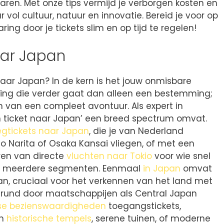
paren. Met onze tips vermijd je verborgen kosten en
 vol cultuur, natuur en innovatie. Bereid je voor op
ring door je tickets slim en op tijd te regelen!
aar Japan
naar Japan? In de kern is het jouw onmisbare
ring die verder gaat dan alleen een bestemming;
ten van een compleet avontuur. Als expert in
n ticket naar Japan’ een breed spectrum omvat.
iegtickets naar Japan
, die je van Nederland
io Narita of Osaka Kansai vliegen, of met een
ëren van directe
vluchten naar Tokio
voor wie snel
 met meerdere segmenten. Eenmaal
in Japan
omvat
an, cruciaal voor het verkennen van het land met
erund door maatschappijen als Central Japan
e bezienswaardigheden
toegangstickets,
an
historische tempels
, serene tuinen, of moderne