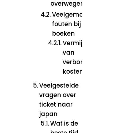
overwegen
Veelgemaakte
fouten bij het
boeken
Vermijden
van
verborgen
kosten
Veelgestelde
vragen over
ticket naar
japan
Wat is de
beste tijd