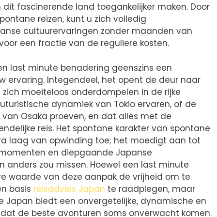
 dit fascinerende land toegankelijker maken. Door
ontane reizen, kunt u zich volledig
panse cultuurervaringen zonder maanden van
voor een fractie van de reguliere kosten.
en last minute benadering geenszins een
w ervaring. Integendeel, het opent de deur naar
 zich moeiteloos onderdompelen in de rijke
futuristische dynamiek van Tokio ervaren, of de
 van Osaka proeven, en dat alles met de
endelijke reis. Het spontane karakter van spontane
ra laag van opwinding toe; het moedigt aan tot
e momenten en diepgaande Japanse
en anders zou missen. Hoewel een last minute
ware waarde van deze aanpak de vrijheid om te
en basis
reisadvies Japan
te raadplegen, maar
te Japan biedt een onvergetelijke, dynamische en
st dat de beste avonturen soms onverwacht komen.