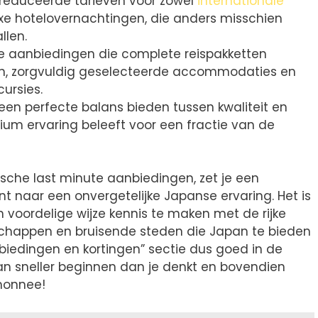
gereduceerde tarieven voor zowel
internationale
uxe hotelovernachtingen, die anders misschien
llen.
ve aanbiedingen die complete reispakketten
ten, zorgvuldig geselecteerde accommodaties en
cursies.
 een perfecte balans bieden tussen kwaliteit en
mium ervaring beleeft voor een fractie van de
ische last minute aanbiedingen, zet je een
nt naar een onvergetelijke Japanse ervaring. Het is
 voordelige wijze kennis te maken met de rijke
happen en bruisende steden die Japan te bieden
biedingen en kortingen” sectie dus goed in de
n sneller beginnen dan je denkt en bovendien
emonnee!