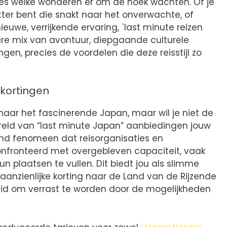
cies welke wonderen er om de hoek wachten. Of je
ter bent die snakt naar het onverwachte, of
euwe, verrijkende ervaring, `last minute reizen
re mix van avontuur, diepgaande culturele
en, precies de voordelen die deze reisstijl zo
 kortingen
naar het fascinerende Japan, maar wil je niet de
ereld van “last minute Japan” aanbiedingen jouw
nd fenomeen dat reisorganisaties en
nfronteerd met overgebleven capaciteit, vaak
un plaatsen te vullen. Dit biedt jou als slimme
aanzienlijke korting naar de Land van de Rijzende
eid om verrast te worden door de mogelijkheden