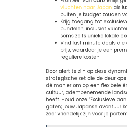
Profiteer van aanzienlijk 
vluchten naar Japan
als l
buiten je budget zouden va
Krijg toegang tot exclusie
bundelen, inclusief vluch
soms zelfs unieke lokale ex
Vind last minute deals die
prijs, waardoor je een pre
reguliere kosten.
Door alert te zijn op deze dynam
strategische zet die de deur ope
dé manier om op een flexibele én
cultuur, adembenemende landsc
heeft. Houd onze “Exclusieve aan
gaten; jouw Japanse avontuur ka
zeer vriendelijk zijn voor je port