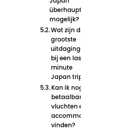
Japan
überhaupt
mogelijk?
Wat zijn de
grootste
uitdagingen
bij een last
minute
Japan trip?
Kan ik nog
betaalbare
vluchten en
accommodatie
vinden?