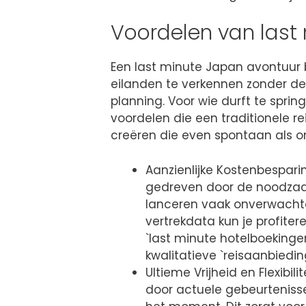
Voordelen van last
Een last minute Japan avontuur
eilanden te verkennen zonder d
planning. Voor wie durft te spri
voordelen die een traditionele r
creëren die even spontaan als onv
Aanzienlijke Kostenbespar
gedreven door de noodzaak
lanceren vaak onverwachte `l
vertrekdata kun je profite
`last minute hotelboeking
kwalitatieve `reisaanbiedi
Ultieme Vrijheid en Flexibil
door actuele gebeurteniss