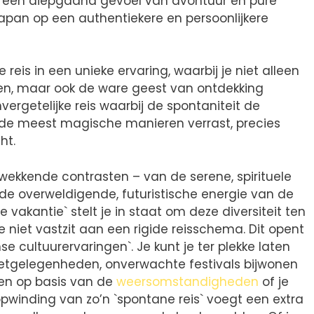
r een diepgaand gevoel van avontuur en pure
Japan op een authentiekere en persoonlijkere
reis in een unieke ervaring, waarbij je niet alleen
elen, maar ook de ware geest van ontdekking
ergetelijke reis waarbij de spontaniteit de
 de meest magische manieren verrast, precies
ht.
wekkende contrasten – van de serene, spirituele
de overweldigende, futuristische energie van de
e vakantie` stelt je in staat om deze diversiteit ten
e niet vastzit aan een rigide reisschema. Dit opent
 cultuurervaringen`. Je kunt je ter plekke laten
eetgelegenheden, onverwachte festivals bijwonen
sen op basis van de
weersomstandigheden
of je
pwinding van zo’n `spontane reis` voegt een extra