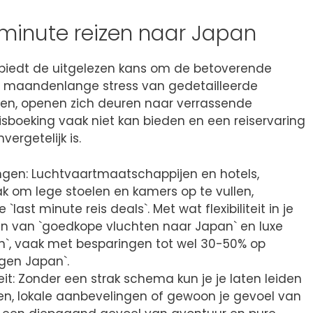
 minute reizen naar Japan
 biedt de uitgelezen kans om de betoverende
e maandenlange stress van gedetailleerde
ngen, openen zich deuren naar verrassende
eisboeking vaak niet kan bieden en een reiservaring
ergetelijk is.
ingen: Luchtvaartmaatschappijen en hotels,
 om lege stoelen en kamers op te vullen,
ast minute reis deals`. Met wat flexibiliteit in je
ren van `goedkope vluchten naar Japan` en luxe
en`, vaak met besparingen tot wel 30-50% op
ngen Japan`.
iteit: Zonder een strak schema kun je je laten leiden
en, lokale aanbevelingen of gewoon je gevoel van