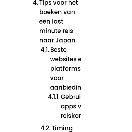
Tips voor het
boeken van
een last
minute reis
naar Japan
Beste
websites en
platforms
voor
aanbiedingen
Gebruik van
apps voor
reiskortingen
Timing