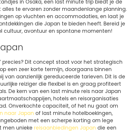
andjes in Osaka, een last minute trip biedt je de
dit alles te ervaren zonder maandenlange planning.
dingen op vluchten en accommodaties, en laat je
ntdekkingen die Japan te bieden heeft. Bereid je
vol cultuur, avontuur en spontane momenten!
 Japan
 precies? Dit concept staat voor het strategisch
op een zeer korte termijn, doorgaans binnen
ij van aanzienlijk gereduceerde tarieven. Dit is de
lijke reiziger die flexibel is en graag profiteert
als. De kern van een last minute reis naar Japan
aartmaatschappijen, hotels en reisorganisaties
ad. Onverkochte capaciteit, of het nu gaat om
en naar Japan
of last minute hotelboekingen,
angeboden met een scherpe korting om lege
ert men unieke
reisaanbiedingen Japan
die een