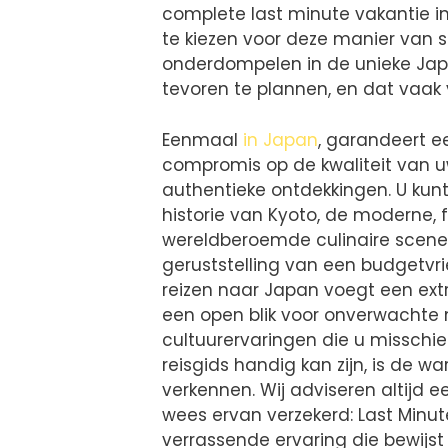
complete last minute vakantie in
te kiezen voor deze manier van sp
onderdompelen in de unieke Ja
tevoren te plannen, en dat vaak 
Eenmaal
in Japan
, garandeert e
compromis op de kwaliteit van u
authentieke ontdekkingen. U kunt
historie van Kyoto, de moderne, 
wereldberoemde culinaire scene
geruststelling van een budgetvri
reizen naar Japan voegt een ext
een open blik voor onverwacht
cultuurervaringen die u misschi
reisgids handig kan zijn, is de 
verkennen. Wij adviseren altijd e
wees ervan verzekerd: Last Minu
verrassende ervaring die bewij