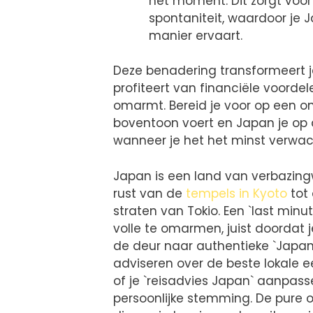
het moment. Dit zorgt voo
spontaniteit, waardoor je 
manier ervaart.
Deze benadering transformeert je 
profiteert van financiële voord
omarmt. Bereid je voor op een onv
boventoon voert en Japan je op
wanneer je het het minst verwac
Japan is een land van verbazing
rust van de
tempels in Kyoto
tot 
straten van Tokio. Een `last minut
volle te omarmen, juist doordat j
de deur naar authentieke `Japanse
adviseren over de beste lokale 
of je `reisadvies Japan` aanpas
persoonlijke stemming. De pure o