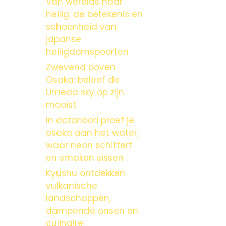
Van werelds naar
heilig: de betekenis en
schoonheid van
japanse
heiligdomspoorten
Zwevend boven
Osaka: beleef de
Umeda sky op zijn
mooist
In dotonbori proef je
osaka aan het water,
waar neon schittert
en smaken sissen
Kyushu ontdekken:
vulkanische
landschappen,
dampende onsen en
culinaire