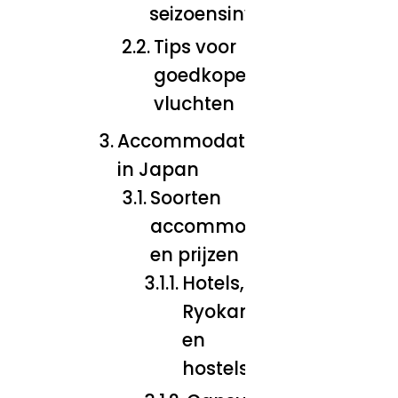
seizoensinvloeden
Tips voor
goedkope
vluchten
Accommodatiekosten
in Japan
Soorten
accommodaties
en prijzen
Hotels,
Ryokans
en
hostels