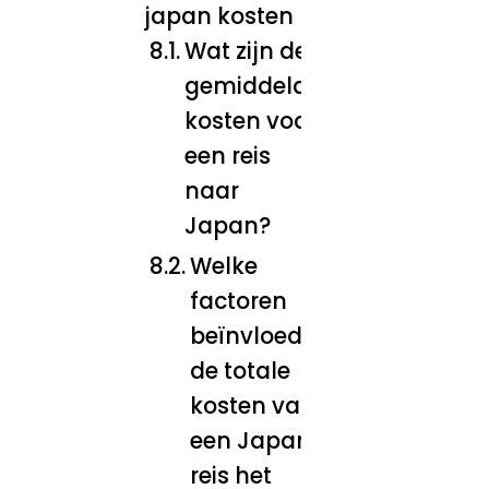
japan kosten
Wat zijn de
gemiddelde
kosten voor
een reis
naar
Japan?
Welke
factoren
beïnvloeden
de totale
kosten van
een Japan-
reis het