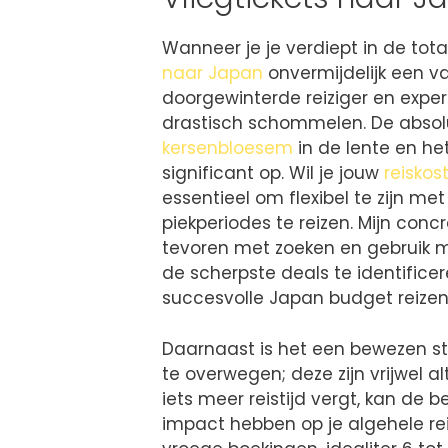
Wanneer je je verdiept in de tot
naar Japan
onvermijdelijk een va
doorgewinterde reiziger en expert
drastisch schommelen. De absol
kersenbloesem
in de lente en h
significant op. Wil je jouw
reisko
essentieel om flexibel te zijn met
piekperiodes te reizen. Mijn con
tevoren met zoeken en gebruik 
de scherpste deals te identificer
succesvolle Japan budget reizen
Daarnaast is het een bewezen s
te overwegen; deze zijn vrijwel a
iets meer reistijd vergt, kan de b
impact hebben op je algehele re