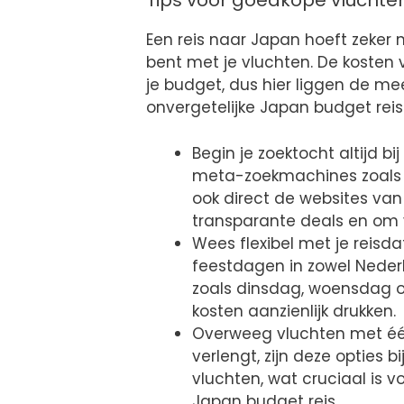
Tips voor goedkope vluchte
Een reis naar Japan hoeft zeker ni
bent met je vluchten. De kosten 
je budget, dus hier liggen de m
onvergetelijke Japan budget reis
Begin je zoektocht altijd bi
meta-zoekmachines zoals G
ook direct de websites va
transparante deals en om 
Wees flexibel met je reisd
feestdagen in zowel Neder
zoals dinsdag, woensdag of
kosten aanzienlijk drukken.
Overweeg vluchten met één
verlengt, zijn deze opties b
vluchten, wat cruciaal is
Japan budget reis.