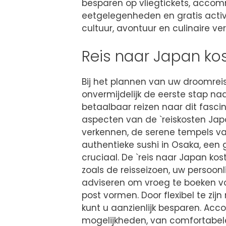
besparen op vliegtickets, accomm
eetgelegenheden en gratis activit
cultuur, avontuur en culinaire ve
Reis naar Japan kos
Bij het plannen van uw droomreis
onvermijdelijk de eerste stap naa
betaalbaar reizen naar dit fasci
aspecten van de `reiskosten Japa
verkennen, de serene tempels va
authentieke sushi in Osaka, een 
cruciaal. De `reis naar Japan kos
zoals de reisseizoen, uw persoonlij
adviseren om vroeg te boeken vo
post vormen. Door flexibel te zij
kunt u aanzienlijk besparen. A
mogelijkheden, van comfortabele