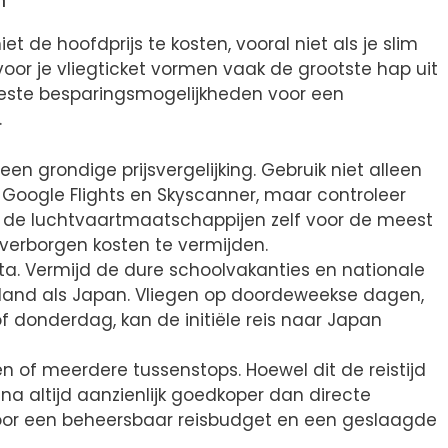
n
et de hoofdprijs te kosten, vooral niet als je slim
voor je vliegticket vormen vaak de grootste hap uit
eeste besparingsmogelijkheden voor een
.
j een grondige prijsvergelijking. Gebruik niet alleen
oogle Flights en Skyscanner, maar controleer
n de luchtvaartmaatschappijen zelf voor de meest
verborgen kosten te vermijden.
ata. Vermijd de dure schoolvakanties en nationale
land als Japan. Vliegen op doordeweekse dagen,
 donderdag, kan de initiële reis naar Japan
 of meerdere tussenstops. Hoewel dit de reistijd
ijna altijd aanzienlijk goedkoper dan directe
 voor een beheersbaar reisbudget en een geslaagde