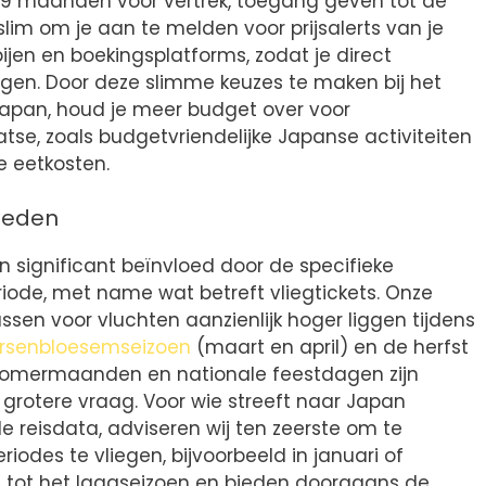
ot 9 maanden voor vertrek, toegang geven tot de
slim om je aan te melden voor prijsalerts van je
jen en boekingsplatforms, zodat je direct
ingen. Door deze slimme keuzes te maken bij het
 Japan, houd je meer budget over voor
atse, zoals budgetvriendelijke Japanse activiteiten
 eetkosten.
loeden
 significant beïnvloed door de specifieke
iode, met name wat betreft vliegtickets. Onze
ssen voor vluchten aanzienlijk hoger liggen tijdens
rsenbloesemseizoen
(maart en april) en de herfst
zomermaanden en nationale feestdagen zijn
grotere vraag. Voor wie streeft naar Japan
de reisdata, adviseren wij ten zeerste om te
odes te vliegen, bijvoorbeeld in januari of
 tot het laagseizoen en bieden doorgaans de