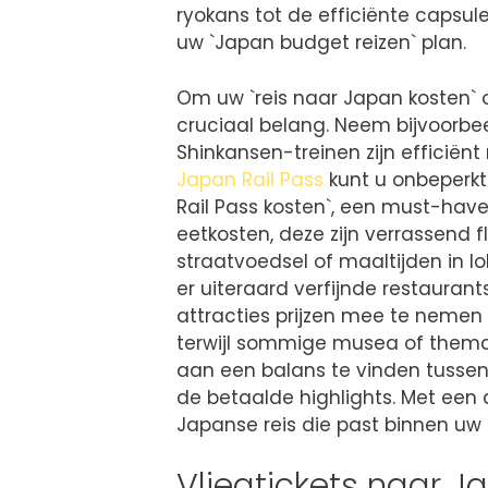
ryokans tot de efficiënte capsule
uw `Japan budget reizen` plan.
Om uw `reis naar Japan kosten` o
cruciaal belang. Neem bijvoorbe
Shinkansen-treinen zijn efficiënt 
Japan Rail Pass
kunt u onbeperkt
Rail Pass kosten`, een must-have
eetkosten, deze zijn verrassend fl
straatvoedsel of maaltijden in lo
er uiteraard verfijnde restauran
attracties prijzen mee te nemen i
terwijl sommige musea of themap
aan een balans te vinden tussen
de betaalde highlights. Met een 
Japanse reis die past binnen uw 
Vliegtickets naar J