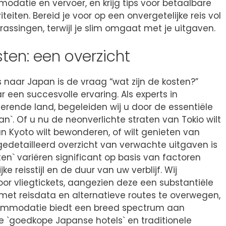
odatie en vervoer, en krijg tips voor betaalbare
eiten. Bereid je voor op een onvergetelijke reis vol
rrassingen, terwijl je slim omgaat met je uitgaven.
ten: een overzicht
 naar Japan is de vraag “wat zijn de kosten?”
r een succesvolle ervaring. Als experts in
nerende land, begeleiden wij u door de essentiële
n`. Of u nu de neonverlichte straten van Tokio wilt
n Kyoto wilt bewonderen, of wilt genieten van
gedetailleerd overzicht van verwachte uitgaven is
ten` variëren significant op basis van factoren
ke reisstijl en de duur van uw verblijf. Wij
or vliegtickets, aangezien deze een substantiële
n met reisdata en alternatieve routes te overwegen,
ccommodatie biedt een breed spectrum aan
 `goedkope Japanse hotels` en traditionele