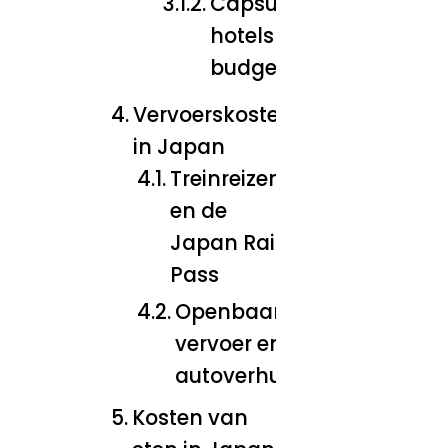
Capsule
hotels en
budgetopties
Vervoerskosten
in Japan
Treinreizen
en de
Japan Rail
Pass
Openbaar
vervoer en
autoverhuur
Kosten van