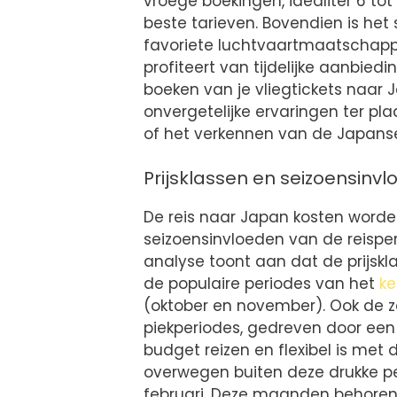
vroege boekingen, idealiter 6 t
beste tarieven. Bovendien is het 
favoriete luchtvaartmaatschappi
profiteert van tijdelijke aanbied
boeken van je vliegtickets naar
onvergetelijke ervaringen ter pla
of het verkennen van de Japanse
Prijsklassen en seizoensinv
De reis naar Japan kosten worden
seizoensinvloeden van de reisper
analyse toont aan dat de prijskla
de populaire periodes van het
ke
(oktober en november). Ook de 
piekperiodes, gedreven door een 
budget reizen en flexibel is met 
overwegen buiten deze drukke peri
februari. Deze maanden behoren