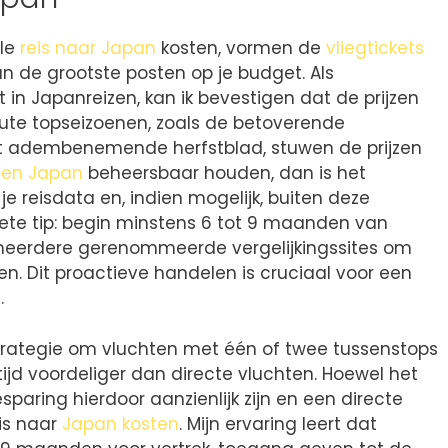
ale
reis naar Japan
kosten, vormen de
vliegtickets
n de grootste posten op je budget. Als
 in Japanreizen, kan ik bevestigen dat de prijzen
ute topseizoenen, zoals de betoverende
et adembenemende herfstblad, stuwen de prijzen
sten Japan
beheersbaar houden, dan is het
 je reisdata en, indien mogelijk, buiten deze
crete tip: begin minstens 6 tot 9 maanden van
meerdere gerenommeerde vergelijkingssites om
en. Dit proactieve handelen is cruciaal voor een
.
trategie om vluchten met één of twee tussenstops
ltijd voordeliger dan directe vluchten. Hoewel het
esparing hierdoor aanzienlijk zijn en een directe
is naar
Japan kosten
. Mijn ervaring leert dat