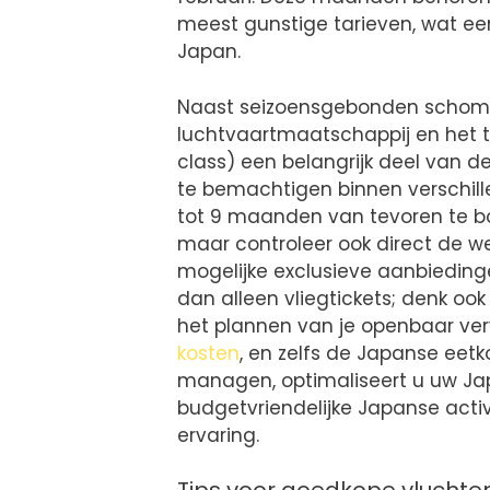
meest gunstige tarieven, wat een
Japan.
Naast seizoensgebonden schom
luchtvaartmaatschappij en het 
class) een belangrijk deel van d
te bemachtigen binnen verschille
tot 9 maanden van tevoren te boek
maar controleer ook direct de w
mogelijke exclusieve aanbiedinge
dan alleen vliegtickets; denk o
het plannen van je openbaar ve
kosten
, en zelfs de Japanse eetk
managen, optimaliseert u uw Jap
budgetvriendelijke Japanse acti
ervaring.