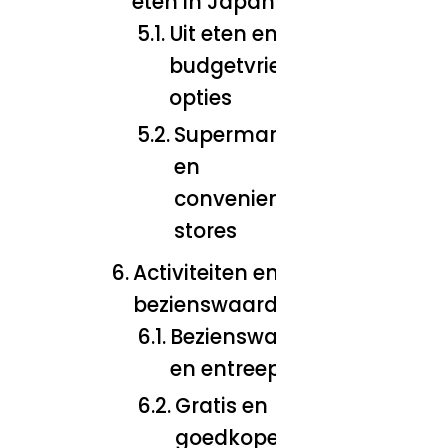
eten in Japan
Uit eten en
budgetvriendelijke
opties
Supermarkten
en
convenience
stores
Activiteiten en
bezienswaardigheden
Bezienswaardigheden
en entreeprijzen
Gratis en
goedkope