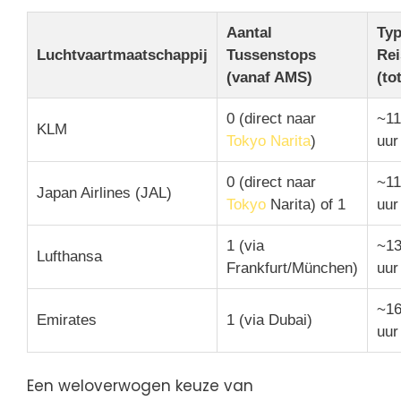
Aantal
Typ
Luchtvaartmaatschappij
Tussenstops
Rei
(vanaf AMS)
(to
0 (direct naar
~11
KLM
Tokyo Narita
)
uur
0 (direct naar
~11
Japan Airlines (JAL)
Tokyo
Narita) of 1
uur
1 (via
~13
Lufthansa
Frankfurt/München)
uur
~16
Emirates
1 (via Dubai)
uur
Een weloverwogen keuze van