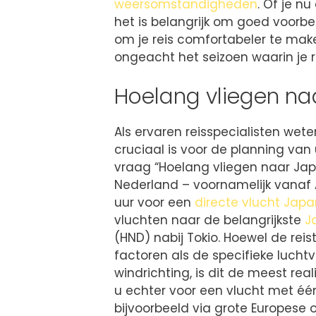
weersomstandigheden
. Of je n
het is belangrijk om goed voorber
om je reis comfortabeler te make
ongeacht het seizoen waarin je re
Hoelang vliegen na
Als ervaren reisspecialisten wet
cruciaal is voor de planning va
vraag “Hoelang vliegen naar Ja
Nederland – voornamelijk vanaf 
uur voor een
directe vlucht Japa
vluchten naar de belangrijkste
J
(HND) nabij Tokio. Hoewel de reis
factoren als de specifieke lucht
windrichting, is dit de meest real
u echter voor een vlucht met é
bijvoorbeeld via grote Europese o