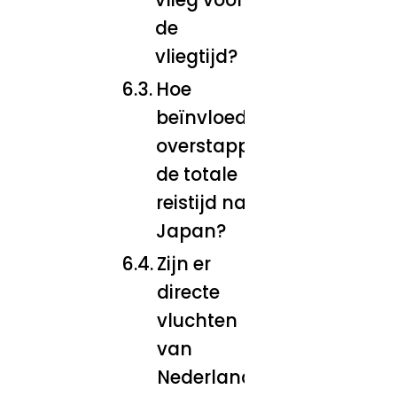
de
vliegtijd?
Hoe
beïnvloeden
overstappen
de totale
reistijd naar
Japan?
Zijn er
directe
vluchten
van
Nederland