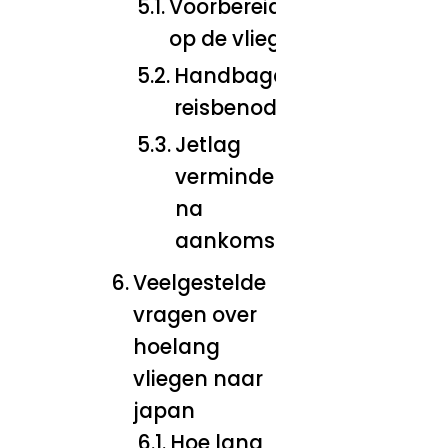
Voorbereiding
op de vliegtijd
Handbagage en
reisbenodigdheden
Jetlag
verminderen
na
aankomst
Veelgestelde
vragen over
hoelang
vliegen naar
japan
Hoe lang