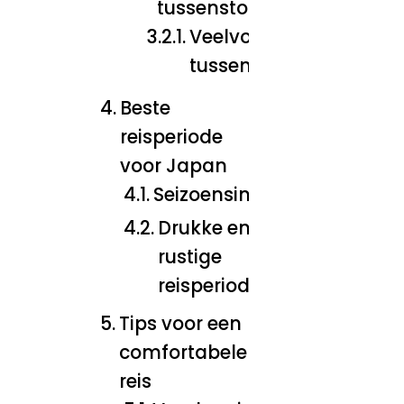
tussenstops
Veelvoorkomende
tussenstops
Beste
reisperiode
voor Japan
Seizoensinvloeden
Drukke en
rustige
reisperiodes
Tips voor een
comfortabele
reis