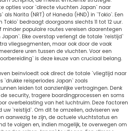
dam Schiphol, de meest efficiënte strategie.
e opties voor `directe vluchten Japan` naar
 als Narita (NRT) of Haneda (HND) in `Tokio`. Een
 Tokio` bedraagt doorgaans slechts 11 tot 12 uur.
of minder populaire routes vereisen daarentegen
 Japan`. Elke overstap verlengt de totale `reistijd`
 extra vliegsegmenten, maar ook door de vaak
 meerdere uren tussen de vluchten. Voor een
orbereiding` is deze keuze van cruciaal belang.
en beïnvloedt ook direct de totale `vliegtijd naar
ns `drukke reisperiodes Japan` zoals
unnen leiden tot aanzienlijke vertragingen. Denk
ij de security, tragere boardingprocessen en soms
oor overbelasting van het luchtruim. Deze factoren
uw `reistijd`. Om dit te omzeilen, adviseren we
en aanwezig te zijn, de actuele vluchtstatus en
d te volgen en, indien mogelijk, te overwegen om