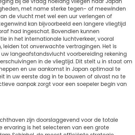
eging bij de vraag hoelang vliegen naar Japan
igheden, met name sterke tegen- of meewinden
van de vlucht met wel een uur verlengen of
 tegenwind kan bijvoorbeeld een langere vliegtijd
raf had ingeschat. Bovendien kunnen
e in het internationale luchtverkeer, vooral
, leiden tot onverwachte vertragingen. Het is
 uw langeafstandsvlucht voorbereiding rekening
schuivingen in de vliegtijd. Dit stelt u in staat om
scheppen en uw aankomst in Japan optimaal te
teit in uw eerste dag in te bouwen of alvast na te
actieve aanpak zorgt voor een soepeler begin van
uchthaven zijn doorslaggevend voor de totale
ze ervaring is het selecteren van een grote