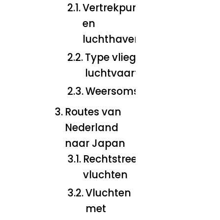
Vertrekpunt
en
luchthaven
Type vliegtuig en
luchtvaartmaatschappij
Weersomstandigheden
Routes van
Nederland
naar Japan
Rechtstreekse
vluchten
Vluchten
met