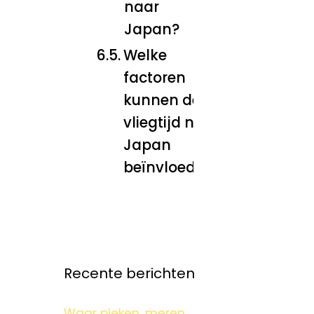
naar
Japan?
Welke
factoren
kunnen de
vliegtijd naar
Japan
beïnvloeden?
Recente berichten
Waar pieken, meren