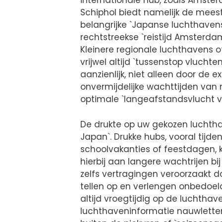
internationale hub, zoals Amster
Schiphol biedt namelijk de meest
belangrijke `Japanse luchthavens`
rechtstreekse `reistijd Amsterdam
Kleinere regionale luchthavens 
vrijwel altijd `tussenstop vluchten
aanzienlijk, niet alleen door de
onvermijdelijke wachttijden van
optimale `langeafstandsvlucht vo
De drukte op uw gekozen luchthav
Japan`. Drukke hubs, vooral tijde
schoolvakanties of feestdagen, k
hierbij aan langere wachtrijen b
zelfs vertragingen veroorzaakt d
tellen op en verlengen onbedoeld 
altijd vroegtijdig op de luchthav
luchthaveninformatie nauwletten