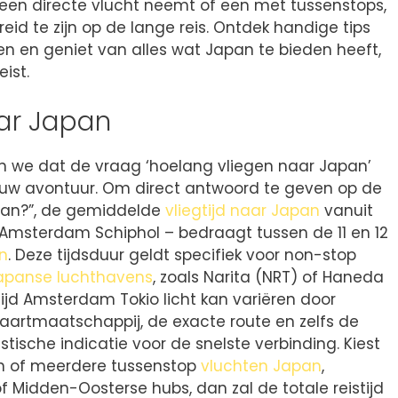
u een directe vlucht neemt of een met tussenstops,
eid te zijn op de lange reis. Ontdek handige tips
n en geniet van alles wat Japan te bieden heeft,
ist.
ar Japan
en we dat de vraag ‘hoelang vliegen naar Japan’
n uw avontuur. Om direct antwoord te geven op de
pan?”, de gemiddelde
vliegtijd naar Japan
vanuit
Amsterdam Schiphol – bedraagt tussen de 11 en 12
n
. Deze tijdsduur geldt specifiek voor non-stop
apanse luchthavens
, zoals Narita (NRT) of Haneda
tijd Amsterdam Tokio licht kan variëren door
vaartmaatschappij, de exacte route en zelfs de
istische indicatie voor de snelste verbinding. Kiest
én of meerdere tussenstop
vluchten Japan
,
f Midden-Oosterse hubs, dan zal de totale reistijd