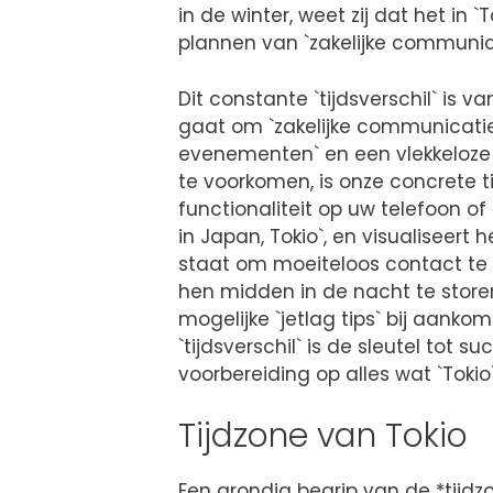
in de winter, weet zij dat het in `
plannen van `zakelijke communi
Dit constante `tijdsverschil` is v
gaat om `zakelijke communicatie
evenementen` en een vlekkeloze
te voorkomen, is onze concrete ti
functionaliteit op uw telefoon of
in Japan, Tokio`, en visualiseert h
staat om moeiteloos contact te l
hen midden in de nacht te storen
mogelijke `jetlag tips` bij aank
`tijdsverschil` is de sleutel tot 
voorbereiding op alles wat `Tokio
Tijdzone van Tokio
Een grondig begrip van de *tijdzon