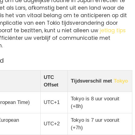
 om de dagelijkse routine in Japan effectief te
t als Lars, afkomstig bent uit een land waar de
is het van vitaal belang om te anticiperen op dit
omplicatie van een Tokio tijdsverandering door
oraf te bezitten, kunt u niet alleen uw
jetlag tips
ficiënter uw verblijf of communicatie met
.
jd
UTC
Tijdsverschil met
Tokyo
Offset
Tokyo is 8 uur vooruit
uropean Time)
UTC+1
(+8h)
European
Tokyo is 7 uur vooruit
UTC+2
(+7h)