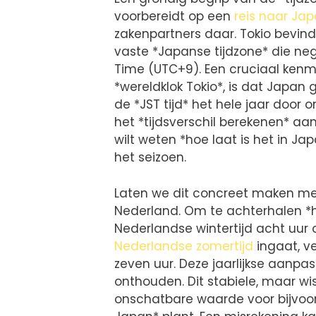
voorbereidt op een
reis naar Ja
zakenpartners daar. Tokio bevind
vaste *Japanse tijdzone* die ne
Time (UTC+9). Een cruciaal kenm
*wereldklok Tokio*, is dat Japan
de *JST tijd* het hele jaar door 
het *tijdsverschil berekenen* aa
wilt weten *hoe laat is het in Ja
het seizoen.
Laten we dit concreet maken met 
Nederland. Om te achterhalen *hoe
Nederlandse wintertijd acht uur op 
Nederlandse zomertijd
ingaat, ve
zeven uur. Deze jaarlijkse aanpa
onthouden. Dit stabiele, maar wi
onschatbare waarde voor bijvoor