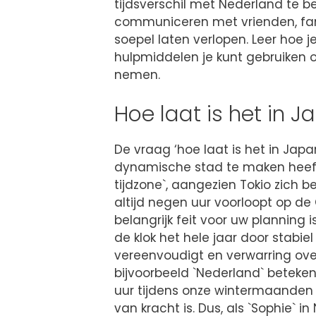
tijdsverschil met Nederland te be
communiceren met vrienden, fami
soepel laten verlopen. Leer hoe j
hulpmiddelen je kunt gebruiken 
nemen.
Hoe laat is het in J
De vraag ‘hoe laat is het in Japa
dynamische stad te maken heeft
tijdzone`, aangezien Tokio zich b
altijd negen uur voorloopt op de
belangrijk feit voor uw planning 
de klok het hele jaar door stabiel 
vereenvoudigt en verwarring over
bijvoorbeeld `Nederland` betekent
uur tijdens onze wintermaanden 
van kracht is. Dus, als `Sophie` 