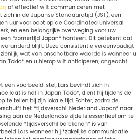
pan
of effectief wilt communiceren met
t zich in de Japanse Standaardtijd (JST), een
gen uur voorloopt op de Coordinated Universal
erk, en een belangrijke overweging voor uw
 geen *zomertijd Japan* hanteert. Dit betekent dat
onveranderd blijft. Deze consistentie vereenvoudigt
nzienlijk, wat van onschatbare waarde is wanneer u
pan Tokio* en u hierop wilt anticiperen, ongeacht
een voorbeeld: stel, Lars bevindt zich in
 laat is het in Japan Tokio*, dient hij tijdens de
te tellen bij zijn lokale tijd. Echter, zodra de
rschuift het *tijdsverschil Nederland Japan* naar
ssing aan de Nederlandse zijde is essentieel om te
sselende *tijdsverschil berekenen* is van
beeld Lars wanneer hij *zakelijke communicatie