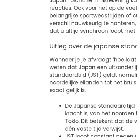
Japan* plant. Een misrekening ka
reacties. Ook voor het op de vo
belangrijke sportwedstrijden of cu
verschil nauwkeurig te hanteren, 
dat u altijd synchroon loopt me
Uitleg over de japanse stan
Wanneer je je afvraagt ‘hoe laat i
weten dat Japan een uitzonderlij
standaardtijd (JST) geldt namelij
noordelijke eilanden tot het brui
exact gelijk is.
De Japanse standaardtijd (
kracht is, van het noorden 
Tokio. Dit betekent dat de v
één vaste tijd verwijst.
JST loopt constant negen 