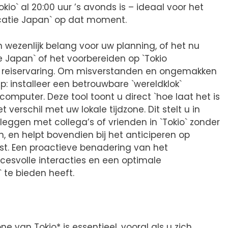
Tokio` al 20:00 uur ’s avonds is – ideaal voor het
catie Japan` op dat moment.
an wezenlijk belang voor uw planning, of het nu
 Japan` of het voorbereiden op `Tokio
 reiservaring. Om misverstanden en ongemakken
p: installeer een betrouwbare `wereldklok`
 computer. Deze tool toont u direct `hoe laat het is
et verschil met uw lokale tijdzone. Dit stelt u in
eggen met collega’s of vrienden in `Tokio` zonder
, en helpt bovendien bij het anticiperen op
omst. Een proactieve benadering van het
succesvolle interacties en een optimale
` te bieden heeft.
e van Tokio* is essentieel, vooral als u zich