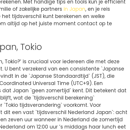
rekenen. Met handige tips en tools kun je efficiënt
lie of zakelijke partners
in Japan
, en je reis
e het tijdsverschil kunt berekenen en welke
om altijd op het juiste moment contact op te
apan, Tokio
n, Tokio?’ is cruciaal voor iedereen die met deze
. U bent verzekerd van een consistente `Japanse
evindt in de `Japanse Standaardtijd` (JST), die
 Coordinated Universal Time (UTC+9). Een
is dat Japan `geen zomertijd` kent. Dit betekent dat
blijft, wat de `tijdsverschil berekening`
 `Tokio tijdsverandering` voorkomt. Voor
 dit een vast `tijdsverschil Nederland Japan`: acht
en zeven uur wanneer in Nederland de zomertijd
in Nederland om 12:00 uur ’s middags haar lunch eet