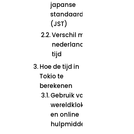
japanse
standaardtijd
(JST)
Verschil met
nederlandse
tijd
Hoe de tijd in
Tokio te
berekenen
Gebruik van
wereldklokken
en online
hulpmiddelen