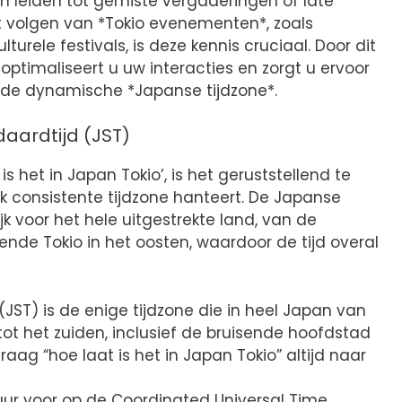
n leiden tot gemiste vergaderingen of late
et volgen van *Tokio evenementen*, zoals
lturele festivals, is deze kennis cruciaal. Door dit
optimaliseert u uw interacties en zorgt u ervoor
t de dynamische *Japanse tijdzone*.
daardtijd (JST)
s het in Japan Tokio’, is het geruststellend te
k consistente tijdzone hanteert. De Japanse
k voor het hele uitgestrekte land, van de
sende Tokio in het oosten, waardoor de tijd overal
JST) is de enige tijdzone die in heel Japan van
tot het zuiden, inclusief de bruisende hoofdstad
raag “hoe laat is het in Japan Tokio” altijd naar
uur voor op de Coordinated Universal Time