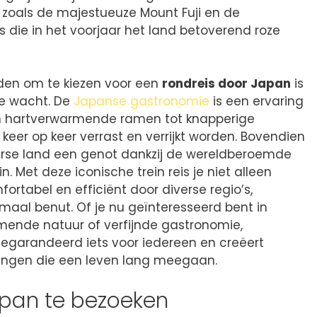
oals de majestueuze Mount Fuji en de
ie in het voorjaar het land betoverend roze
den om te kiezen voor een
rondreis door Japan
is
je wacht. De
Japanse gastronomie
is een ervaring
 en hartverwarmende ramen tot knapperige
keer op keer verrast en verrijkt worden. Bovendien
erse land een genot dankzij de wereldberoemde
. Met deze iconische trein reis je niet alleen
ortabel en efficiënt door diverse regio’s,
imaal benut. Of je nu geïnteresseerd bent in
nde natuur of verfijnde gastronomie,
egarandeerd iets voor iedereen en creëert
eringen die een leven lang meegaan.
apan te bezoeken