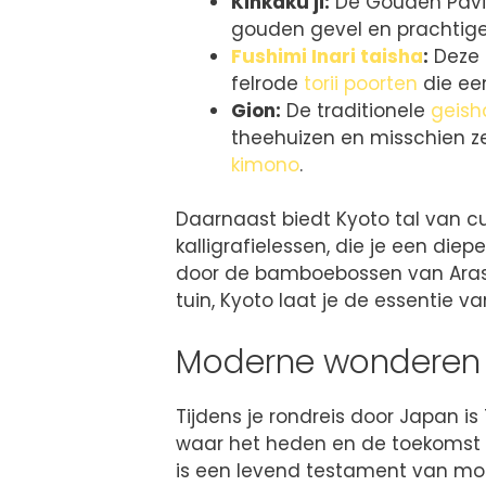
Kinkaku ji:
De Gouden Pavil
gouden gevel en prachtige 
Fushimi Inari taisha
:
Deze 
felrode
torii poorten
die ee
Gion:
De traditionele
geish
theehuizen en misschien z
kimono
.
Daarnaast biedt Kyoto tal van cu
kalligrafielessen, die je een diep
door de bamboebossen van Arash
tuin, Kyoto laat je de essentie v
Moderne wonderen 
Tijdens je rondreis door Japan i
waar het heden en de toekomst
is een levend testament van m