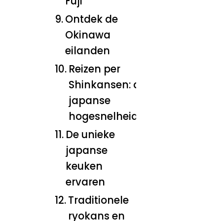
Fuji
Ontdek de
Okinawa
eilanden
Reizen per
Shinkansen: de
japanse
hogesnelheidstrein
De unieke
japanse
keuken
ervaren
Traditionele
ryokans en