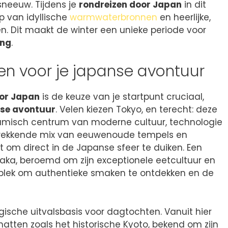
eeuw. Tijdens je
rondreizen door Japan
in dit
p van idyllische
warmwaterbronnen
en heerlijke,
n. Dit maakt de winter een unieke periode voor
ing
.
en voor je japanse avontuur
oor Japan
is de keuze van je startpunt cruciaal,
se avontuur
. Velen kiezen Tokyo, en terecht: deze
amisch centrum van moderne cultuur, technologie
kwekkende mix van eeuwenoude tempels en
ct om direct in de Japanse sfeer te duiken. Een
saka, beroemd om zijn exceptionele eetcultuur en
e plek om authentieke smaken te ontdekken en de
egische uitvalsbasis voor dagtochten. Vanuit hier
chatten zoals het historische Kyoto, bekend om zijn