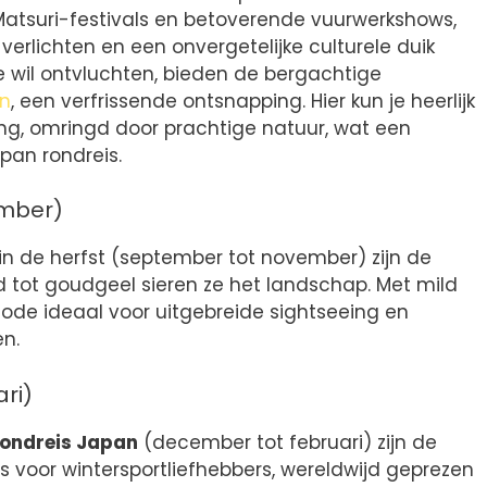
Matsuri-festivals en betoverende vuurwerkshows,
erlichten en een onvergetelijke culturele duik
 wil ontvluchten, bieden de bergachtige
en
, een verfrissende ontsnapping. Hier kun je heerlijk
g, omringd door prachtige natuur, wat een
pan rondreis.
ember)
in de herfst (september tot november) zijn de
d tot goudgeel sieren ze het landschap. Met mild
de ideaal voor uitgebreide sightseeing en
en.
ri)
rondreis Japan
(december tot februari) zijn de
 voor wintersportliefhebbers, wereldwijd geprezen