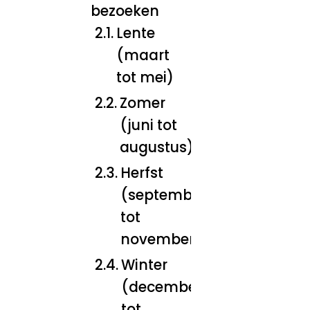
bezoeken
Lente
(maart
tot mei)
Zomer
(juni tot
augustus)
Herfst
(september
tot
november)
Winter
(december
tot