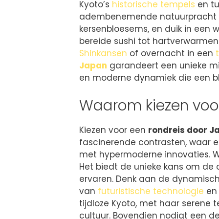
Kyoto’s
historische tempels
en tu
adembenemende natuurpracht
kersenbloesems, en duik in een w
bereide sushi tot hartverwarmend
Shinkansen
of overnacht in een
Japan
garandeert een unieke mix
en moderne dynamiek die een bli
Waarom kiezen voor
Kiezen voor een
rondreis door J
fascinerende contrasten, waar
met hypermoderne innovaties. 
Het biedt de unieke kans om de o
ervaren. Denk aan de dynamisch
van
futuristische technologie
en 
tijdloze Kyoto, met haar serene 
cultuur. Bovendien nodigt een der