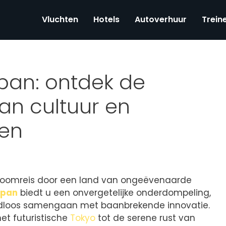
Vluchten
Hotels
Autoverhuur
Trein
pan: ontdek de
an cultuur en
en
roomreis door een land van ongeëvenaarde
apan
biedt u een onvergetelijke onderdompeling,
dloos samengaan met baanbrekende innovatie.
et futuristische
Tokyo
tot de serene rust van