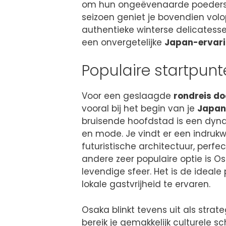
om hun ongeëvenaarde poedersn
seizoen geniet je bovendien volo
authentieke winterse delicatesse
een onvergetelijke
Japan-ervar
Populaire startpunt
Voor een geslaagde
rondreis d
vooral bij het begin van je
Japan
bruisende hoofdstad is een dyn
en mode. Je vindt er een indru
futuristische architectuur, perfe
andere zeer populaire optie is O
levendige sfeer. Het is de ideal
lokale gastvrijheid te ervaren.
Osaka blinkt tevens uit als strat
bereik je gemakkelijk culturele s