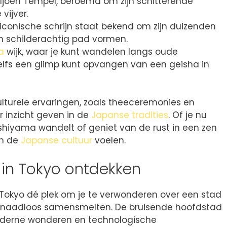
joen Tempel, beroemd om zijn schitterende
vijver.
iconische schrijn staat bekend om zijn duizenden
n schilderachtig pad vormen.
a
wijk, waar je kunt wandelen langs oude
elfs een glimp kunt opvangen van een geisha in
lturele ervaringen, zoals theeceremonies en
er inzicht geven in de
Japanse tradities
. Of je nu
iyama wandelt of geniet van de rust in een zen
an de
Japanse cultuur
voelen.
in Tokyo ontdekken
s Tokyo dé plek om je te verwonderen over een stad
 naadloos samensmelten. De bruisende hoofdstad
oderne wonderen en technologische