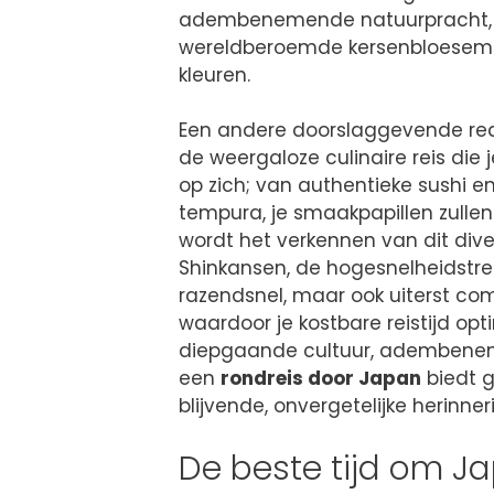
adembenemende natuurpracht, z
wereldberoemde kersenbloesems d
kleuren.
Een andere doorslaggevende re
de weergaloze culinaire reis die 
op zich; van authentieke sushi
tempura, je smaakpapillen zullen 
wordt het verkennen van dit div
Shinkansen, de hogesnelheidstrein
razendsnel, maar ook uiterst comf
waardoor je kostbare reistijd opt
diepgaande cultuur, adembeneme
een
rondreis door Japan
biedt g
blijvende, onvergetelijke herinn
De beste tijd om J