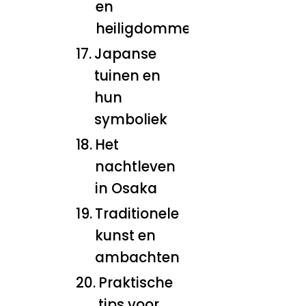
en
heiligdommen
Japanse
tuinen en
hun
symboliek
Het
nachtleven
in Osaka
Traditionele
kunst en
ambachten
Praktische
tips voor