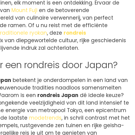
inen, elk moment is een ontdekking. Ervaar de
 van
Mount Fuji
en de betoverende
ereld van culinaire verwennerij, van perfect
e ramen. Of u nu reist met de efficiënte
traditionele ryokan
, deze
rondreis
 van diepgewortelde cultuur, rijke geschiedenis
jvende indruk zal achterlaten.
 een rondreis door Japan?
apan
betekent je onderdompelen in een land van
 eeuwenoude tradities naadloos samensmelten
Waarom is een
rondreis Japan
dé ideale keuze?
ngekende veelzijdigheid van dit land intensief te
e energie van metropool Tokyo, een epicentrum
de laatste
modetrends
, in schril contrast met het
tempels, rustgevende zen tuinen en rijke geisha-
gelijke reis je uit om te genieten van