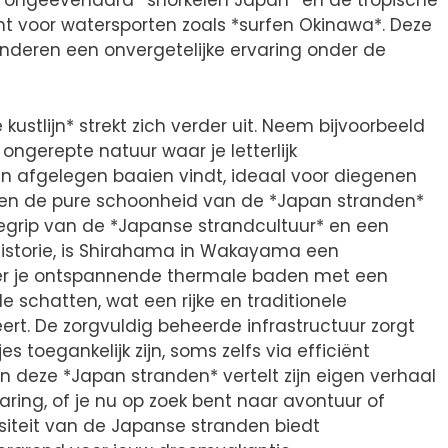
tot ongeëvenaard *snorkelen Japan* en de tropische
t voor watersporten zoals *surfen Okinawa*. Deze
nderen een onvergetelijke ervaring onder de
ustlijn* strekt zich verder uit. Neem bijvoorbeeld
 ongerepte natuur waar je letterlijk
fgelegen baaien vindt, ideaal voor diegenen
n en de pure schoonheid van de *Japan stranden*
begrip van de *Japanse strandcultuur* en een
istorie, is Shirahama in Wakayama een
eer je ontspannende thermale baden met een
e schatten, wat een rijke en traditionele
rt. De zorgvuldig beheerde infrastructuur zorgt
s toegankelijk zijn, soms zelfs via efficiënt
n deze *Japan stranden* vertelt zijn eigen verhaal
aring, of je nu op zoek bent naar avontuur of
rsiteit van de Japanse stranden biedt