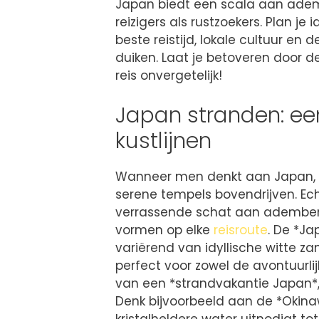
Japan biedt een scala aan ade
reizigers als rustzoekers. Plan j
beste reistijd, lokale cultuur en d
duiken. Laat je betoveren door 
reis onvergetelijk!
Japan stranden: ee
kustlijnen
Wanneer men denkt aan Japan, k
serene tempels bovendrijven. Ech
verrassende schat aan ademben
vormen op elke
reisroute
. De *Ja
variërend van idyllische witte z
perfect voor zowel de avontuurlij
van een *strandvakantie Japan*,
Denk bijvoorbeeld aan de *Okina