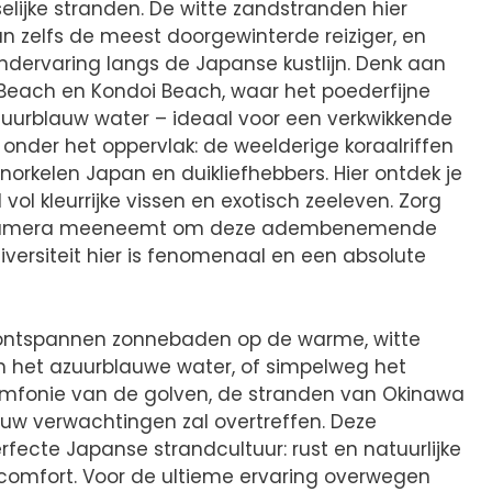
selijke stranden. De witte zandstranden hier
n zelfs de meest doorgewinterde reiziger, en
dervaring langs de Japanse kustlijn. Denk aan
 Beach en Kondoi Beach, waar het poederfijne
azuurblauw water – ideaal voor een verkwikkende
 onder het oppervlak: de weelderige koraalriffen
norkelen Japan en duikliefhebbers. Hier ontdek je
ol kleurrijke vissen en exotisch zeeleven. Zorg
e camera meeneemt om deze adembenemende
iversiteit hier is fenomenaal en een absolute
 ontspannen zonnebaden op de warme, witte
in het azuurblauwe water, of simpelweg het
mfonie van de golven, de stranden van Okinawa
e uw verwachtingen zal overtreffen. Deze
ecte Japanse strandcultuur: rust en natuurlijke
omfort. Voor de ultieme ervaring overwegen