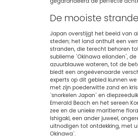
gegarandeerd de perfecte achte
De mooiste strand
Japan overstijgt het beeld van 
steden; het land onthult een v
stranden, die terecht behoren t
sublieme `Okinawa eilanden`, de
azuurblauwe wateren, tot de bet
biedt een ongeëvenaarde versche
experts op dit gebied kunnen we 
met zijn poederwitte zand en kri
`snorkelen Japan` en diepzeeduik
Emerald Beach en het sereen Ko
zee en de unieke maritieme flora 
Ishigaki, een ander juweel, onger
uitnodigen tot ontdekking, met 
Okinawa`.