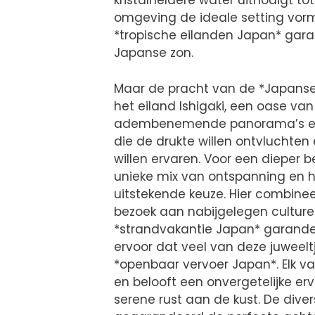
kristalheldere water uitnodigt 
omgeving de ideale setting vorm
*tropische eilanden Japan* gara
Japanse zon.
Maar de pracht van de *Japanse k
het eiland Ishigaki, een oase van
adembenemende panorama’s en a
die de drukte willen ontvluchte
willen ervaren. Voor een dieper 
unieke mix van ontspanning en h
uitstekende keuze. Hier combin
bezoek aan nabijgelegen culturel
*strandvakantie Japan* garandee
ervoor dat veel van deze juweeltje
*openbaar vervoer Japan*. Elk va
en belooft een onvergetelijke erv
serene rust aan de kust. De dive