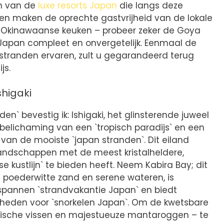
en van de
luxe resorts Japan
die langs deze
dien maken de oprechte gastvrijheid van de lokale
e Okinawaanse keuken – probeer zeker de Goya
apan compleet en onvergetelijk. Eenmaal de
stranden ervaren, zult u gegarandeerd terug
js.
shigaki
en` bevestig ik: Ishigaki, het glinsterende juweel
belichaming van een `tropisch paradijs` en een
van de mooiste `japan stranden`. Dit eiland
andschappen met de meest kristalheldere,
 kustlijn` te bieden heeft. Neem Kabira Bay; dit
 poederwitte zand en serene wateren, is
spannen `strandvakantie Japan` en biedt
kheden voor `snorkelen Japan`. Om de kwetsbare
 tropische vissen en majestueuze mantaroggen – te