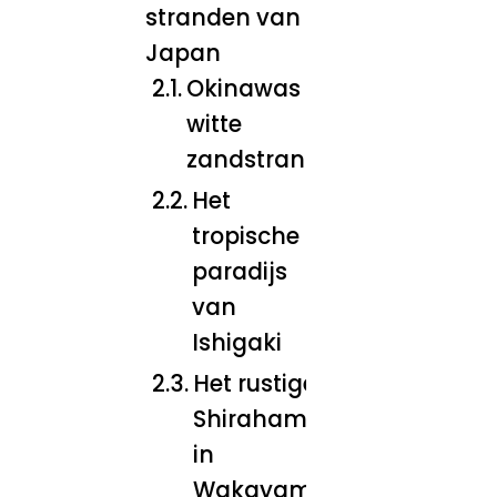
stranden van
Japan
Okinawas
witte
zandstranden
Het
tropische
paradijs
van
Ishigaki
Het rustige
Shirahama
in
Wakayama