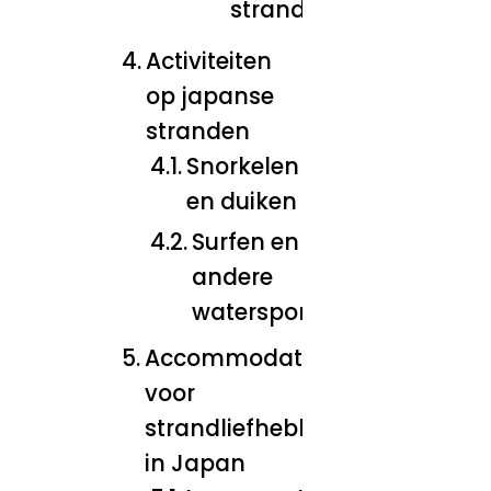
stranden
Activiteiten
op japanse
stranden
Snorkelen
en duiken
Surfen en
andere
watersporten
Accommodatie
voor
strandliefhebbers
in Japan