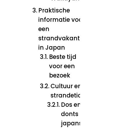
Praktische
informatie voor
een
strandvakantie
in Japan
Beste tijd
voor een
bezoek
Cultuur en
strandetiquette
Dos en
donts op
japanse