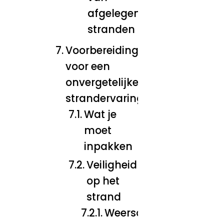
afgelegen
stranden
Voorbereiding
voor een
onvergetelijke
strandervaring
Wat je
moet
inpakken
Veiligheid
op het
strand
Weersomstandighede