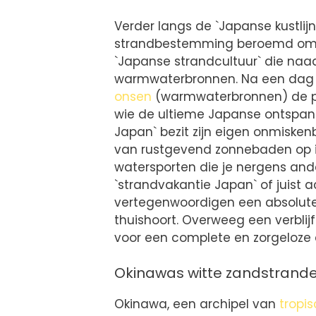
Verder langs de `Japanse kustlij
strandbestemming beroemd om z
`Japanse strandcultuur` die n
warmwaterbronnen. Na een dag v
onsen
(warmwaterbronnen) de per
wie de ultieme Japanse ontspann
Japan` bezit zijn eigen onmiske
van rustgevend zonnebaden op i
watersporten die je nergens and
`strandvakantie Japan` of juist 
vertegenwoordigen een absolute 
thuishoort. Overweeg een verblijf
voor een complete en zorgeloze 
Okinawas witte zandstrand
Okinawa, een archipel van
tropi