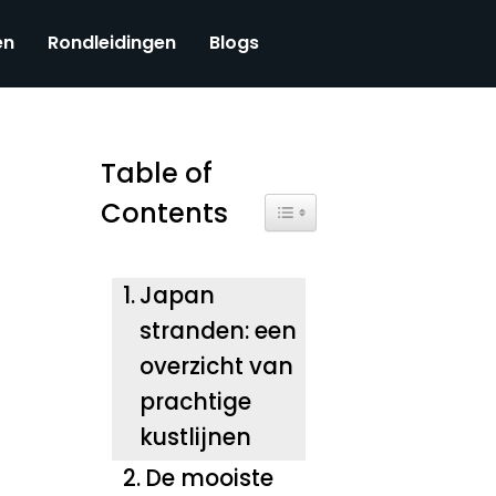
en
Rondleidingen
Blogs
Table of
Contents
Toggle Table of Content
Japan
stranden: een
overzicht van
prachtige
kustlijnen
De mooiste