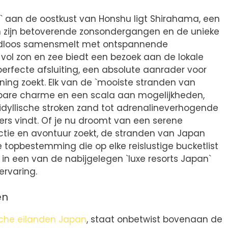
n` aan de oostkust van Honshu ligt Shirahama, een
ijn betoverende zonsondergangen en de unieke
aadloos samensmelt met ontspannende
ol zon en zee biedt een bezoek aan de lokale
fecte afsluiting, een absolute aanrader voor
ing zoekt. Elk van de `mooiste stranden van
nbare charme en een scala aan mogelijkheden,
dyllische stroken zand tot adrenalineverhogende
ers vindt. Of je nu droomt van een serene
actie en avontuur zoekt, de stranden van Japan
topbestemming die op elke reislustige bucketlist
 in een van de nabijgelegen `luxe resorts Japan`
ervaring.
en
sche eilanden Japan
, staat onbetwist bovenaan de