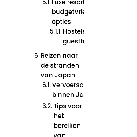
Luxe resorts en
budgetvriendelijke
opties
Hostels en
guesthouses
Reizen naar
de stranden
van Japan
Vervoersopties
binnen Japan
Tips voor
het
bereiken
van