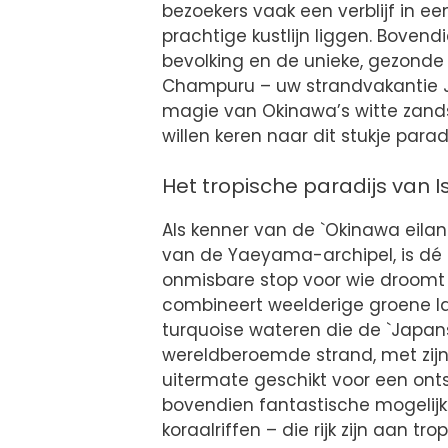
bezoekers vaak een verblijf in e
prachtige kustlijn liggen. Boven
bevolking en de unieke, gezond
Champuru – uw strandvakantie J
magie van Okinawa’s witte zand
willen keren naar dit stukje paradi
Het tropische paradijs van I
Als kenner van de `Okinawa eiland
van de Yaeyama-archipel, is dé 
onmisbare stop voor wie droomt 
combineert weelderige groene l
turquoise wateren die de `Japanse
wereldberoemde strand, met zijn
uitermate geschikt voor een ont
bovendien fantastische mogelij
koraalriffen – die rijk zijn aan