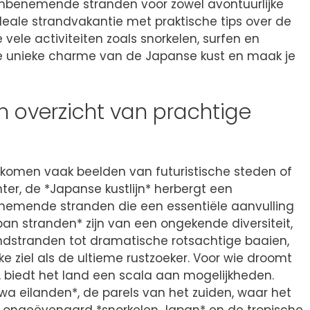
mbenemende stranden voor zowel avontuurlijke
e ideale strandvakantie met praktische tips over de
e vele activiteiten zoals snorkelen, surfen en
de unieke charme van de Japanse kust en maak je
n overzicht van prachtige
omen vaak beelden van futuristische steden of
ter, de *Japanse kustlijn* herbergt een
emende stranden die een essentiële aanvulling
pan stranden* zijn van een ongekende diversiteit,
andstranden tot dramatische rotsachtige baaien,
ke ziel als de ultieme rustzoeker. Voor wie droomt
 biedt het land een scala aan mogelijkheden.
wa eilanden*, de parels van het zuiden, waar het