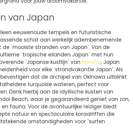
rgrond voor jouw droomvakantie.
en van Japan
alleen eeuwenoude tempels en futuristische
errassende schat aan werkelijk adembenemende
ot de `mooiste stranden van Japan`. Van de
 ultieme `tropische eilanden Japan` met hun
overende `Japanse kustlijn` van
Honshu
, Japan
idenheid voor elke `strandvakantie Japan`. Als
bevestigen dat de archipel van Okinawa uitblinkt
stalheldere turquoise wateren, perfect voor
en. Denk hierbij aan de idyllische kusten van
ndoi Beach, waar je gegarandeerd geniet van zon,
en fauna. Voor de avontuurlijke reiziger biedt
epte natuur en spectaculaire koraalriffen die
uitstekende omstandigheden voor `surfen