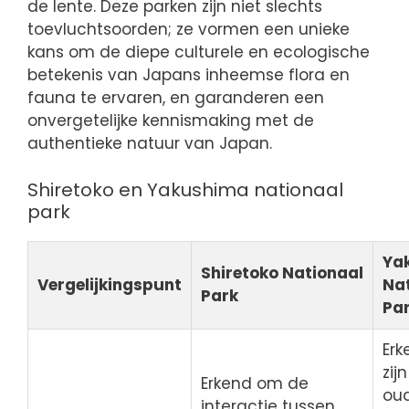
de lente. Deze parken zijn niet slechts
toevluchtsoorden; ze vormen een unieke
kans om de diepe culturele en ecologische
betekenis van Japans inheemse flora en
fauna te ervaren, en garanderen een
onvergetelijke kennismaking met de
authentieke natuur van Japan.
Shiretoko en Yakushima nationaal
park
Ya
Shiretoko Nationaal
Vergelijkingspunt
Na
Park
Pa
Er
zij
Erkend om de
ou
interactie tussen