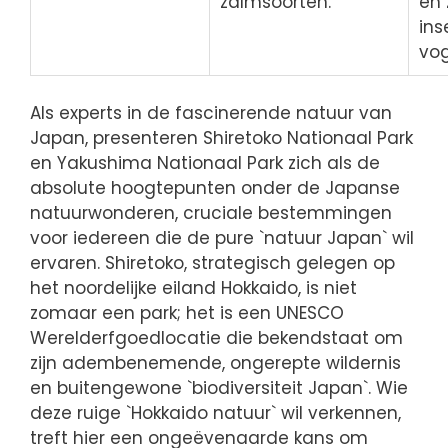
zalmsoorten.
en
ins
vog
Als experts in de fascinerende natuur van
Japan, presenteren Shiretoko Nationaal Park
en Yakushima Nationaal Park zich als de
absolute hoogtepunten onder de Japanse
natuurwonderen, cruciale bestemmingen
voor iedereen die de pure `natuur Japan` wil
ervaren. Shiretoko, strategisch gelegen op
het noordelijke eiland Hokkaido, is niet
zomaar een park; het is een UNESCO
Werelderfgoedlocatie die bekendstaat om
zijn adembenemende, ongerepte wildernis
en buitengewone `biodiversiteit Japan`. Wie
deze ruige `Hokkaido natuur` wil verkennen,
treft hier een ongeëvenaarde kans om