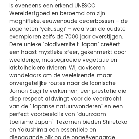
is eveneens een erkend UNESCO
Werelderfgoed en beroemd om zijn
magnifieke, eeuwenoude cederbossen – de
zogeheten ‘yakusugi’ – waarvan de oudste
exemplaren zelfs de 7000 jaar overstijgen.
Deze unieke `biodiversiteit Japan` creëert
een haast mystieke sfeer, gekenmerkt door
weelderige, mosbegroeide vegetatie en
kristalheldere rivieren. Wij adviseren
wandelaars om de veeleisende, maar
onvergetelijke routes naar de iconische
Jomon Sugi te verkennen; een prestatie die
diep respect afdwingt voor de veerkracht
van de `Japanse natuurwonderen` en een
perfect voorbeeld is van `duurzaam
toerisme Japan`. Tezamen bieden Shiretoko
en Yakushima een essentiële en
diepgaande blik op de ongeëvenaarde