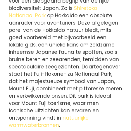
voor een diepgaand begrip van de rijke
biodiversiteit Japan. Zo is
Shiretoko
Nationaal Park
op Hokkaido een absolute
aanrader voor avonturiers. Deze afgelegen
parel van de Hokkaido natuur biedt, mits
goed voorbereid met bijvoorbeeld een
lokale gids, een unieke kans om zeldzame
inheemse Japanse fauna te spotten, zoals
bruine beren en zeearenden, temidden van
spectaculaire zeegezichten. Daartegenover
staat het Fuji-Hakone-Izu Nationaal Park,
dat het majestueuze symbool van Japan,
Mount Fuji, combineert met pittoreske meren
en verkwikkende onsen. Dit park is ideaal
voor Mount Fuji toerisme, waar men
iconische uitzichten kan ervaren en
ontspanning vindt in
natuurlijke
warmwaterbronnen
.