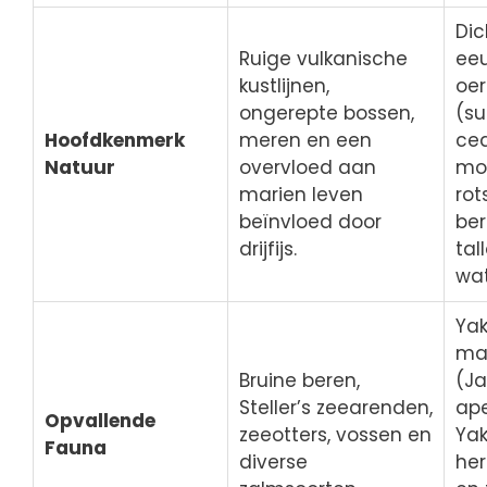
Dic
Ruige vulkanische
ee
kustlijnen,
oe
ongerepte bossen,
(su
Hoofdkenmerk
meren en een
ced
Natuur
overvloed aan
mo
marien leven
rot
beïnvloed door
be
drijfijs.
tal
wat
Ya
ma
Bruine beren,
(J
Steller’s zeearenden,
ape
Opvallende
zeeotters, vossen en
Ya
Fauna
diverse
her