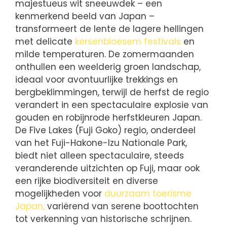
majestueus wit sneeuwdek – een
kenmerkend beeld van Japan –
transformeert de lente de lagere hellingen
met delicate
kersenbloesem festivals
en
milde temperaturen. De zomermaanden
onthullen een weelderig groen landschap,
ideaal voor avontuurlijke trekkings en
bergbeklimmingen, terwijl de herfst de regio
verandert in een spectaculaire explosie van
gouden en robijnrode herfstkleuren Japan.
De Five Lakes (Fuji Goko) regio, onderdeel
van het Fuji-Hakone-Izu Nationale Park,
biedt niet alleen spectaculaire, steeds
veranderende uitzichten op Fuji, maar ook
een rijke biodiversiteit en diverse
mogelijkheden voor
duurzaam toerisme
Japan,
variërend van serene boottochten
tot verkenning van historische schrijnen.