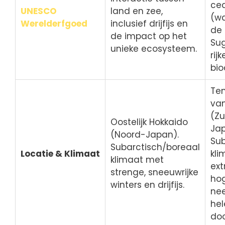
ce
UNESCO
land en zee,
(w
Werelderfgoed
inclusief drijfijs en
de
de impact op het
Sug
unieke ecosysteem.
rijk
bio
Ten
va
(Zu
Oostelijk Hokkaido
Jap
(Noord-Japan).
Sub
Subarctisch/boreaal
Locatie & Klimaat
kli
klimaat met
ex
strenge, sneeuwrijke
ho
winters en drijfijs.
nee
hel
doo