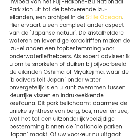
invloed van het Fuji-Hakone-Izu Nationaal
Park zich uit tot de betoverende Izu-
eilanden, een archipel in de
Stille Oceaan
.
Hier ervaart u een compleet ander aspect
van de `Japanse natuur`. De kristalheldere
wateren en levendige koraalriffen maken de
Izu-eilanden een topbestemming voor
onderwaterliefhebbers. Als expert adviseer ik
u om te snorkelen of duiken bij bijvoorbeeld
de eilanden Oshima of Miyakejima, waar de
`biodiversiteit Japan` onder water
onvergetelijk is en u kunt zwemmen tussen
kleurrijke vissen en indrukwekkende
zeefauna. Dit park belichaamt daarmee de
unieke synthese van berg, bos, meer én zee,
wat het tot een uitzonderlijk veelzijdige
bestemming binnen de `nationale parken
Japan` maakt. Of uw voorkeur nu uitgaat