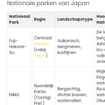
Nationale parken van Japan
Nationaal
Hoo
Regio
Landschapstype
Park
Nat
De 
Centraal
berg
Fuji-
Vulkanisch,
Honshu
Ashi
Hakone-
bergmeren,
(nabij
Izu-
Izu
kustlijnen
Tokyo
)
vul
ons
Maj
Keg
wate
Noordelijk
Bergachtig,
Ryu
Kanto
Nikkō
dichte bossen,
wate
(Tochigi
watervallen
Oku
Pref.)