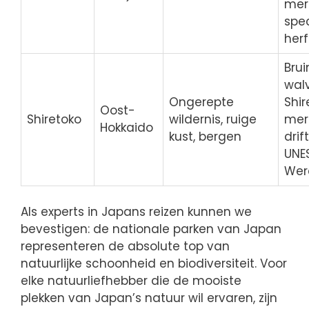
mer
spe
herf
Brui
walv
Ongerepte
Shi
Oost-
Shiretoko
wildernis, ruige
mer
Hokkaido
kust, bergen
drif
UNE
Wer
Als experts in Japans reizen kunnen we
bevestigen: de nationale parken van Japan
representeren de absolute top van
natuurlijke schoonheid en biodiversiteit. Voor
elke natuurliefhebber die de mooiste
plekken van Japan’s natuur wil ervaren, zijn