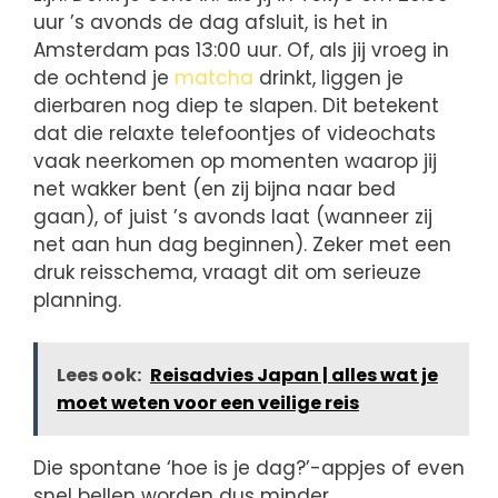
uur ’s avonds de dag afsluit, is het in
Amsterdam pas 13:00 uur. Of, als jij vroeg in
de ochtend je
matcha
drinkt, liggen je
dierbaren nog diep te slapen. Dit betekent
dat die relaxte telefoontjes of videochats
vaak neerkomen op momenten waarop jij
net wakker bent (en zij bijna naar bed
gaan), of juist ’s avonds laat (wanneer zij
net aan hun dag beginnen). Zeker met een
druk reisschema, vraagt dit om serieuze
planning.
Lees ook:
Reisadvies Japan | alles wat je
moet weten voor een veilige reis
Die spontane ‘hoe is je dag?’-appjes of even
snel bellen worden dus minder