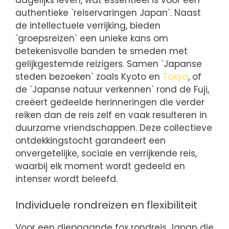
dagelijks leven, wat essentieel is voor een
authentieke `reiservaringen Japan`. Naast
de intellectuele verrijking, bieden
`groepsreizen` een unieke kans om
betekenisvolle banden te smeden met
gelijkgestemde reizigers. Samen `Japanse
steden bezoeken` zoals Kyoto en
Tokyo
, of
de `Japanse natuur verkennen` rond de Fuji,
creëert gedeelde herinneringen die verder
reiken dan de reis zelf en vaak resulteren in
duurzame vriendschappen. Deze collectieve
ontdekkingstocht garandeert een
onvergetelijke, sociale en verrijkende reis,
waarbij elk moment wordt gedeeld en
intenser wordt beleefd.
Individuele rondreizen en flexibiliteit
Voor een diepgaande fox rondreis Japan die