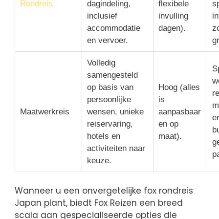
Rondreis
dagindeling,
flexibele
s
inclusief
invulling
i
accommodatie
dagen).
z
en vervoer.
g
Volledig
S
samengesteld
w
op basis van
Hoog (alles
r
persoonlijke
is
m
Maatwerkreis
wensen, unieke
aanpasbaar
e
reiservaring,
en op
b
hotels en
maat).
g
activiteiten naar
p
keuze.
Wanneer u een onvergetelijke fox rondreis
Japan plant, biedt Fox Reizen een breed
scala aan gespecialiseerde opties die