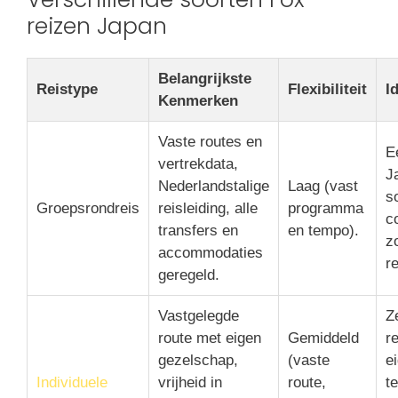
reizen Japan
Belangrijkste
Reistype
Flexibiliteit
I
Kenmerken
Vaste routes en
E
vertrekdata,
J
Nederlandstalige
Laag (vast
s
Groepsrondreis
reisleiding, alle
programma
c
transfers en
en tempo).
z
accommodaties
r
geregeld.
Vastgelegde
Z
route met eigen
Gemiddeld
re
gezelschap,
(vaste
e
Individuele
vrijheid in
route,
t