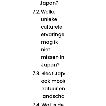
Japan?
Welke
unieke
culturele
ervaringen
mag ik
niet
missen in
Japan?
Biedt Japan
ook mooie
natuur en
landschappen?
Wat is de beste reistijd