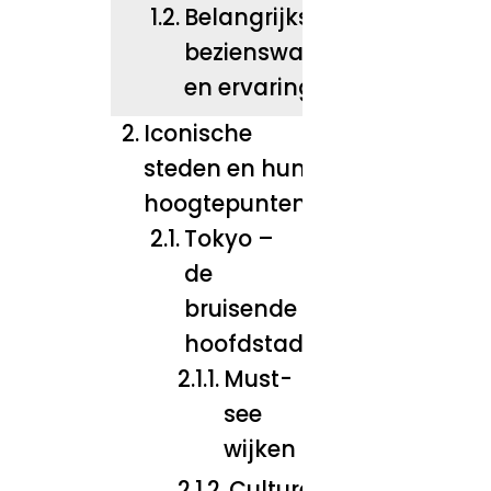
Belangrijkste
bezienswaardigheden
en ervaringen
Iconische
steden en hun
hoogtepunten
Tokyo –
de
bruisende
hoofdstad
Must-
see
wijken
Culturele