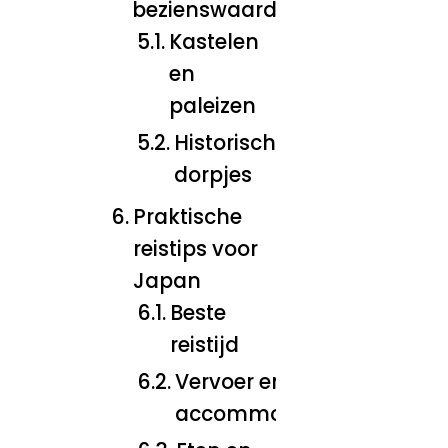
bezienswaardigheden
Kastelen
en
paleizen
Historische
dorpjes
Praktische
reistips voor
Japan
Beste
reistijd
Vervoer en
accommodatie