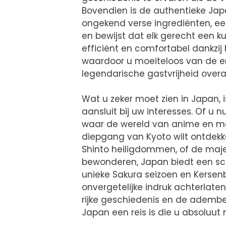
Bovendien is de authentieke Jap
ongekend verse ingrediënten, een 
en bewijst dat elk gerecht een kun
efficiënt en comfortabel dankzij
waardoor u moeiteloos van de en
legendarische gastvrijheid overal
Wat u zeker moet zien in Japan, 
aansluit bij uw interesses. Of u
waar de wereld van anime en ma
diepgang van Kyoto wilt ontdekke
Shinto heiligdommen, of de majes
bewonderen, Japan biedt een sch
unieke Sakura seizoen en Kersen
onvergetelijke indruk achterlate
rijke geschiedenis en de adem
Japan een reis is die u absoluut n