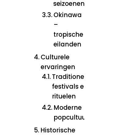
seizoenen
Okinawa
–
tropische
eilanden
Culturele
ervaringen
Traditionele
festivals en
rituelen
Moderne
popcultuur
Historische