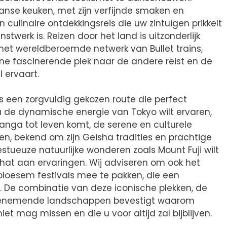
anse keuken, met zijn verfijnde smaken en
culinaire ontdekkingsreis die uw zintuigen prikkelt
stwerk is. Reizen door het land is uitzonderlijk
 het wereldberoemde netwerk van Bullet trains,
e fascinerende plek naar de andere reist en de
 ervaart.
is een zorgvuldig gekozen route die perfect
 nu de dynamische energie van Tokyo wilt ervaren,
nga tot leven komt, de serene en culturele
n, bekend om zijn Geisha tradities en prachtige
tueuze natuurlijke wonderen zoals Mount Fuji wilt
at aan ervaringen. Wij adviseren om ook het
bloesem festivals mee te pakken, die een
n. De combinatie van deze iconische plekken, de
benemende landschappen bevestigt waarom
iet mag missen en die u voor altijd zal bijblijven.