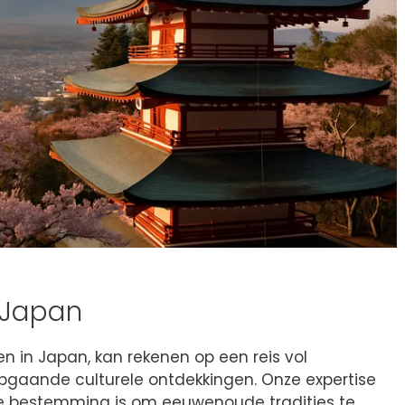
n Japan
en in Japan, kan rekenen op een reis vol
pgaande culturele ontdekkingen. Onze expertise
e bestemming is om eeuwenoude tradities te