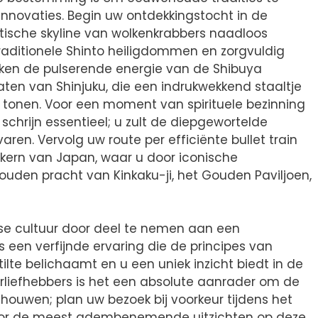
novaties. Begin uw ontdekkingstocht in de
stische skyline van wolkenkrabbers naadloos
raditionele Shinto heiligdommen en zorgvuldig
ken de pulserende energie van de Shibuya
aten van Shinjuku, die een indrukwekkend staaltje
 tonen. Voor een moment van spirituele bezinning
 schrijn essentieel; u zult de diepgewortelde
aren. Vervolg uw route per efficiënte bullet train
e kern van Japan, waar u door iconische
den pracht van Kinkaku-ji, het Gouden Paviljoen,
se cultuur door deel te nemen aan een
s een verfijnde ervaring die de principes van
ilte belichaamt en u een uniek inzicht biedt in de
urliefhebbers is het een absolute aanrader om de
houwen; plan uw bezoek bij voorkeur tijdens het
 voor de meest adembenemende uitzichten op deze