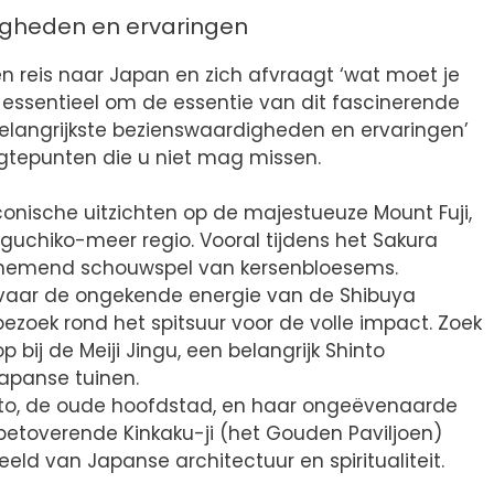
igheden en ervaringen
n reis naar Japan en zich afvraagt ‘wat moet je
k essentieel om de essentie van dit fascinerende
Belangrijkste bezienswaardigheden en ervaringen’
oogtepunten die u niet mag missen.
iconische uitzichten op de majestueuze Mount Fuji,
uchiko-meer regio. Vooral tijdens het Sakura
enemend schouwspel van kersenbloesems.
Ervaar de ongekende energie van de Shibuya
 bezoek rond het spitsuur voor de volle impact. Zoek
 bij de Meiji Jingu, een belangrijk Shinto
apanse tuinen.
yoto, de oude hoofdstad, en haar ongeëvenaarde
e betoverende Kinkaku-ji (het Gouden Paviljoen)
eeld van Japanse architectuur en spiritualiteit.