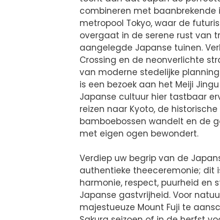
combineren met baanbrekende in
metropool Tokyo, waar de futuri
overgaat in de serene rust van t
aangelegde Japanse tuinen. Ver
Crossing en de neonverlichte str
van moderne stedelijke planning
is een bezoek aan het Meiji Jingu
Japanse cultuur hier tastbaar erv
reizen naar Kyoto, de historisch
bamboebossen wandelt en de gou
met eigen ogen bewondert.
Verdiep uw begrip van de Japan
authentieke theeceremonie; dit i
harmonie, respect, puurheid en st
Japanse gastvrijheid. Voor natu
majestueuze Mount Fuji te aansc
Sakura seizoen of in de herfst