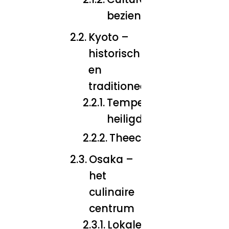
bezienswaardigheden
Kyoto –
historisch
en
traditioneel
Tempels en
heiligdommen
Theeceremonies
Osaka –
het
culinaire
centrum
Lokale