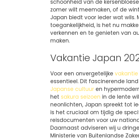
schoonheid van de kersenbloesems
zomer wilt meemaken, of de wi
Japan biedt voor ieder wat wils
toegankelijkheid, is het nu makk
verkennen en te genieten van aut
maken.
Vakantie Japan 202
Voor een onvergetelijke
vakantie
essentieel. Dit fascinerende lan
Japanse cultuur
en hypermoderne
het
sakura seizoen
in de lente wi
neonlichten, Japan spreekt tot i
is het cruciaal om tijdig de spec
reisdocumenten voor uw nationalit
Daarnaast adviseren wij u dring
Ministerie van Buitenlandse Zak