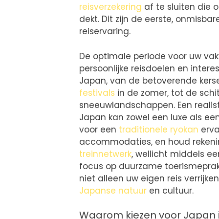
reisverzekering
af te sluiten die
dekt. Dit zijn de eerste, onmisba
reiservaring.
De optimale periode voor uw va
persoonlijke reisdoelen en intere
Japan, van de betoverende kers
festivals
in de zomer, tot de schi
sneeuwlandschappen. Een realis
Japan kan zowel een luxe als ee
voor een
traditionele ryokan
erva
accommodaties, en houd rekenin
treinnetwerk
, wellicht middels e
focus op duurzame toerismeprakt
niet alleen uw eigen reis verrij
Japanse natuur
en cultuur.
Waarom kiezen voor Japan 