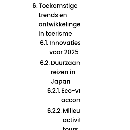
Toekomstige
trends en
ontwikkelingen
in toerisme
Innovaties
voor 2025
Duurzaam
reizen in
Japan
Eco-vriendelijke
accommodaties
Milieubewuste
activiteiten en
tours