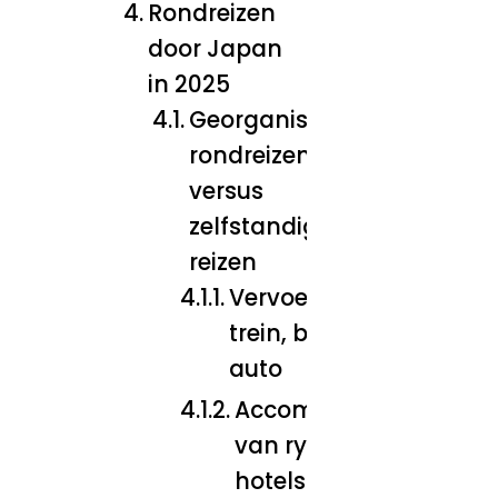
Rondreizen
door Japan
in 2025
Georganiseerde
rondreizen
versus
zelfstandig
reizen
Vervoersopties:
trein, bus en
auto
Accommodaties:
van ryokans tot
hotels