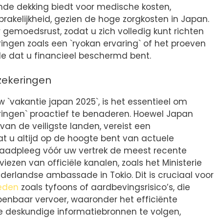
ende dekking biedt voor medische kosten,
prakelijkheid, gezien de hoge zorgkosten in Japan.
 gemoedsrust, zodat u zich volledig kunt richten
ingen zoals een `ryokan ervaring` of het proeven
de dat u financieel beschermd bent.
rzekeringen
 `vakantie japan 2025`, is het essentieel om
eringen` proactief te benaderen. Hoewel Japan
van de veiligste landen, vereist een
at u altijd op de hoogte bent van actuele
. Raadpleeg vóór uw vertrek de meest recente
viezen van officiële kanalen, zoals het Ministerie
erlandse ambassade in Tokio. Dit is cruciaal voor
eden
zoals tyfoons of aardbevingsrisico’s, die
enbaar vervoer, waaronder het efficiënte
ze deskundige informatiebronnen te volgen,