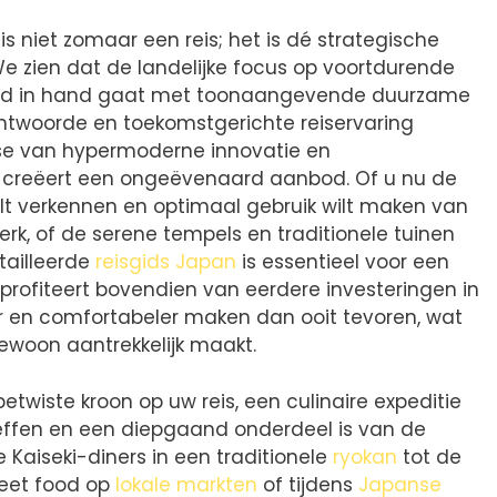
s niet zomaar een reis; het is dé strategische
We zien dat de landelijke focus op voortdurende
nd in hand gaat met toonaangevende duurzame
antwoorde en toekomstgerichte reiservaring
se van hypermoderne innovatie en
 creëert een ongeëvenaard aanbod. Of u nu de
ilt verkennen en optimaal gebruik wilt maken van
erk, of de serene tempels en traditionele tuinen
tailleerde
reisgids Japan
is essentieel voor een
 profiteert bovendien van eerdere investeringen in
ler en comfortabeler maken dan ooit tevoren, wat
ewoon aantrekkelijk maakt.
twiste kroon op uw reis, een culinaire expeditie
effen en een diepgaand onderdeel is van de
 Kaiseki-diners in een traditionele
ryokan
tot de
reet food op
lokale markten
of tijdens
Japanse