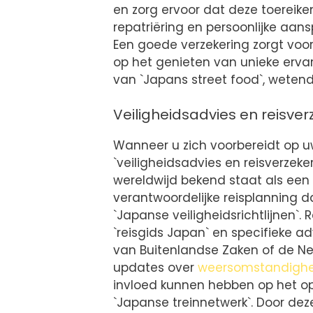
en zorg ervoor dat deze toereik
repatriëring en persoonlijke aans
Een goede verzekering zorgt voor
op het genieten van unieke ervar
van `Japans street food`, weten
Veiligheidsadvies en reisve
Wanneer u zich voorbereidt op uw
`veiligheidsadvies en reisverzek
wereldwijd bekend staat als een 
verantwoordelijke reisplanning d
`Japanse veiligheidsrichtlijnen`
`reisgids Japan` en specifieke ad
van Buitenlandse Zaken of de Ned
updates over
weersomstandigh
invloed kunnen hebben op het op
`Japanse treinnetwerk`. Door de