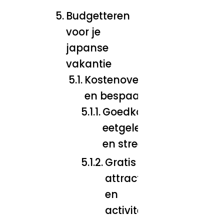
Budgetteren
voor je
japanse
vakantie
Kostenoverzicht
en bespaartips
Goedkope
eetgelegenheden
en street food
Gratis
attracties
en
activiteiten