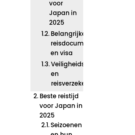
voor
Japan in
2025
Belangrijke
reisdocumenten
en visa
Veiligheidsadvies
en
reisverzekeringen
Beste reistijd
voor Japan in
2025
Seizoenen
en hun