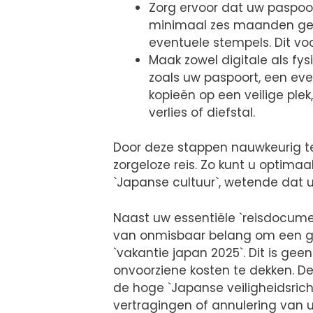
Zorg ervoor dat uw paspoo
minimaal zes maanden geld
eventuele stempels. Dit v
Maak zowel digitale als fy
zoals uw paspoort, een eve
kopieën op een veilige ple
verlies of diefstal.
Door deze stappen nauwkeurig te 
zorgeloze reis. Zo kunt u optimaa
`Japanse cultuur`, wetende dat uw
Naast uw essentiële `reisdocumen
van onmisbaar belang om een ged
`vakantie japan 2025`. Dit is ge
onvoorziene kosten te dekken. D
de hoge `Japanse veiligheidsrich
vertragingen of annulering van u