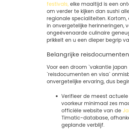
festivals,
elke maaltijd is een on
om verder te kijken dan sushi alle
regionale specialiteiten. Kortom,
in onvergetelijke herinneringen, 
ongeëvenaarde culinaire geneugte
prikkelt en u een dieper begrip
Belangrijke reisdocumenten
Voor een droom `vakantie japan 
`reisdocumenten en visa` onmisba
onvergetelijke ervaring, dus begin
Verifieer de meest actuele 
voorkeur minimaal zes maa
officiële website van de
Ja
Timatic-database, afhankel
geplande verblijf.