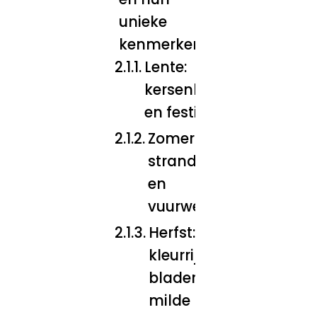
unieke
kenmerken
Lente:
kersenbloesems
en festivals
Zomer:
stranden
en
vuurwerk
Herfst:
kleurrijke
bladeren en
milde