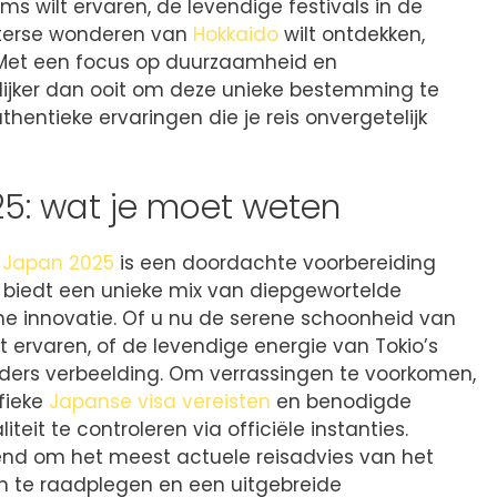
 wilt ervaren, de levendige festivals in de
nterse wonderen van
Hokkaido
wilt ontdekken,
. Met een focus op duurzaamheid en
elijker dan ooit om deze unieke bestemming te
hentieke ervaringen die je reis onvergetelijk
5: wat je moet weten
 Japan 2025
is een doordachte voorbereiding
d biedt een unieke mix van diepgewortelde
 innovatie. Of u nu de serene schoonheid van
lt ervaren, of de levendige energie van Tokio’s
eders verbeelding. Om verrassingen te voorkomen,
ifieke
Japanse visa vereisten
en benodigde
eit te controleren via officiële instanties.
end om het meest actuele reisadvies van het
en te raadplegen en een uitgebreide