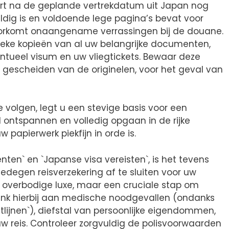
rt na de geplande vertrekdatum uit Japan nog
ig is en voldoende lege pagina’s bevat voor
oorkomt onaangename verrassingen bij de douane.
sieke kopieën van al uw belangrijke documenten,
ntueel visum en uw vliegtickets. Bewaar deze
k, gescheiden van de originelen, voor het geval van
volgen, legt u een stevige basis voor een
l ontspannen en volledig opgaan in de rijke
 papierwerk piekfijn in orde is.
ten` en `Japanse visa vereisten`, is het tevens
egen reisverzekering af te sluiten voor uw
en overbodige luxe, maar een cruciale stap om
enk hierbij aan medische noodgevallen (ondanks
tlijnen`), diefstal van persoonlijke eigendommen,
w reis. Controleer zorgvuldig de polisvoorwaarden