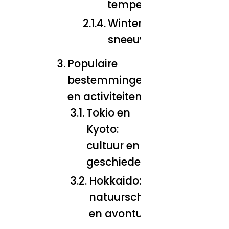
temperaturen
Winter: skiën en
sneeuwlandschappen
Populaire
bestemmingen
en activiteiten
Tokio en
Kyoto:
cultuur en
geschiedenis
Hokkaido:
natuurschoon
en avonturen