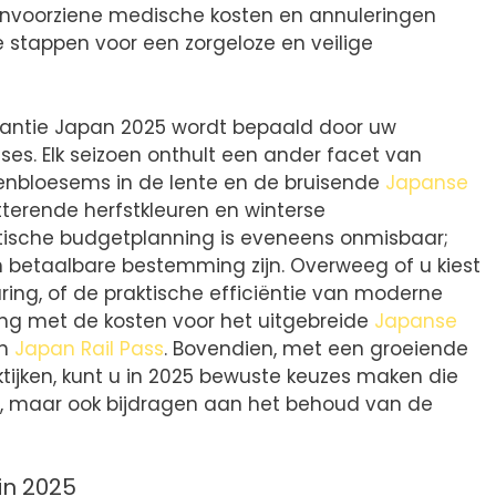
 onvoorziene medische kosten en annuleringen
re stappen voor een zorgeloze en veilige
kantie Japan 2025 wordt bepaald door uw
sses. Elk seizoen onthult een ander facet van
enbloesems in de lente en de bruisende
Japanse
tterende herfstkleuren en winterse
tische budgetplanning is eveneens onmisbaar;
n betaalbare bestemming zijn. Overweeg of u kiest
ring, of de praktische efficiëntie van moderne
g met de kosten voor het uitgebreide
Japanse
en
Japan Rail Pass
. Bovendien, met een groeiende
ijken, kunt u in 2025 bewuste keuzes maken die
ken, maar ook bijdragen aan het behoud van de
in 2025