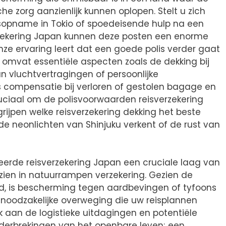
 zorg aanzienlijk kunnen oplopen. Stelt u zich
sopname in Tokio of spoedeisende hulp na een
erzekering Japan kunnen deze posten een enorme
e ervaring leert dat een goede polis verder gaat
 omvat essentiële aspecten zoals de dekking bij
n vluchtvertragingen of persoonlijke
 compensatie bij verloren of gestolen bagage en
cruciaal om de polisvoorwaarden reisverzekering
rijpen welke reisverzekering dekking het beste
 de neonlichten van Shinjuku verkent of de rust van
eerde reisverzekering Japan een cruciale laag van
rzien in natuurrampen verzekering. Gezien de
nd, is bescherming tegen aardbevingen of tyfoons
noodzakelijke overweging die uw reisplannen
k aan de logistieke uitdagingen en potentiële
nderbrekingen van het openbare leven; een