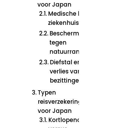
voor Japan
Medische kosten en
ziekenhuisopnames
Bescherming
tegen
natuurrampen
Diefstal en
verlies van
bezittingen
Typen
reisverzekeringen
voor Japan
Kortlopende