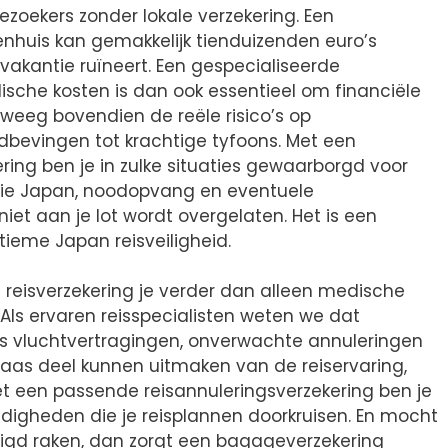
zoekers zonder lokale verzekering. Een
nhuis kan gemakkelijk tienduizenden euro’s
e vakantie ruïneert. Een gespecialiseerde
ische kosten is dan ook essentieel om financiële
weeg bovendien de reële risico’s op
bevingen tot krachtige tyfoons. Met een
ng ben je in zulke situaties gewaarborgd voor
ie Japan, noodopvang en eventuele
niet aan je lot wordt overgelaten. Het is een
tieme Japan reisveiligheid.
reisverzekering je verder dan alleen medische
Als ervaren reisspecialisten weten we dat
s vluchtvertragingen, onverwachte annuleringen
laas deel kunnen uitmaken van de reiservaring,
et een passende reisannuleringsverzekering ben je
igheden die je reisplannen doorkruisen. En mocht
igd raken, dan zorgt een bagageverzekering