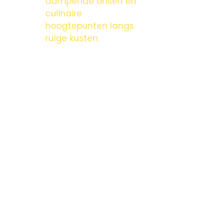
dampende onsen en
culinaire
hoogtepunten langs
ruige kusten