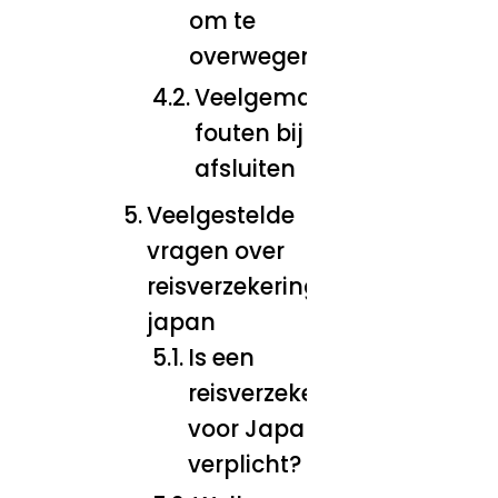
om te
overwegen
Veelgemaakte
fouten bij het
afsluiten
Veelgestelde
vragen over
reisverzekering
japan
Is een
reisverzekering
voor Japan
verplicht?