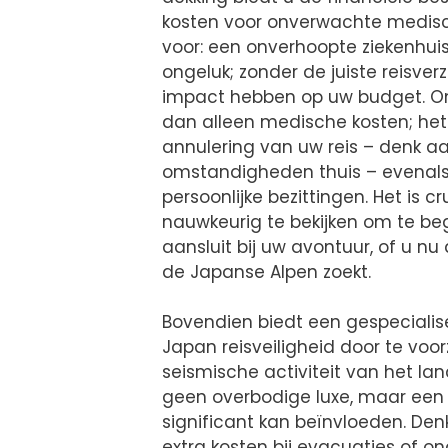
kosten voor onverwachte medische
voor: een onverhoopte ziekenhui
ongeluk; zonder de juiste reisv
impact hebben op uw budget. Onz
dan alleen medische kosten; het
annulering van uw reis – denk aa
omstandigheden thuis – evenals
persoonlijke bezittingen. Het is 
nauwkeurig te bekijken om te beg
aansluit bij uw avontuur, of u nu
de Japanse Alpen zoekt.
Bovendien biedt een gespecialis
Japan reisveiligheid door te voo
seismische activiteit van het la
geen overbodige luxe, maar een 
significant kan beïnvloeden. Den
extra kosten bij evacuaties of o