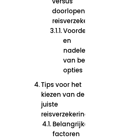
versus
doorlopende
reisverzekering
Voordelen
en
nadelen
van beide
opties
Tips voor het
kiezen van de
juiste
reisverzekering
Belangrijke
factoren