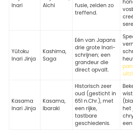
hon
Inari
Aichi
fusie, zelden zo
vos
treffend.
cre
sere
Spe
Eén van Japans
ver
drie grote Inari-
Yūtoku
Kashima,
schr
schrijnen; een
Inari Jinja
Saga
heu
grandeur die
pan
direct opvalt.
uitz
Historisch zeer
Bek
oud (gesticht in
wist
Kasama
Kasama,
651 n.Chr.), met
(bl
Inari Jinja
Ibaraki
een rijke,
het 
tastbare
chry
geschiedenis.
een 