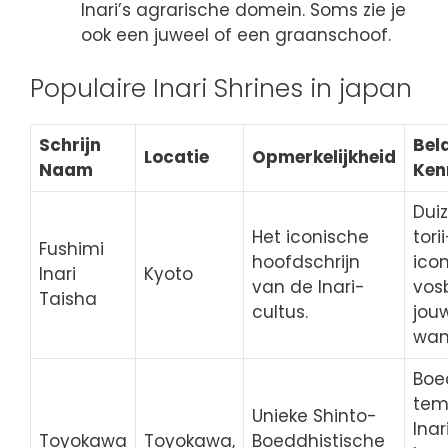
Inari’s agrarische domein. Soms zie je
ook een juweel of een graanschoof.
Populaire Inari Shrines in japan
Schrijn
Bel
Locatie
Opmerkelijkheid
Naam
Ken
Dui
Het iconische
tori
Fushimi
hoofdschrijn
ico
Inari
Kyoto
van de Inari-
vos
Taisha
cultus.
jou
wan
Boe
tem
Unieke Shinto-
Inar
Toyokawa
Toyokawa,
Boeddhistische