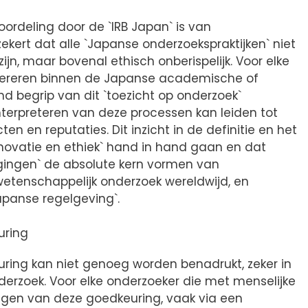
oordeling door de `IRB Japan` is van
kert dat alle `Japanse onderzoekspraktijken` niet
ijn, maar bovenal ethisch onberispelijk. Voor elke
opereren binnen de Japanse academische of
nd begrip van dit `toezicht op onderzoek`
nterpreteren van deze processen kan leiden tot
n en reputaties. Dit inzicht in de definitie en het
innovatie en ethiek` hand in hand gaan en dat
ingen` de absolute kern vormen van
etenschappelijk onderzoek wereldwijd, en
apanse regelgeving`.
uring
ring kan niet genoeg worden benadrukt, zeker in
rzoek. Voor elke onderzoeker die met menselijke
rijgen van deze goedkeuring, vaak via een