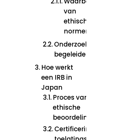
Waarborgen
van
ethische
normen
Onderzoeksprojecten
begeleiden
Hoe werkt
een IRB in
Japan
Proces van
ethische
beoordeling
Certificering en
toelatingseisen