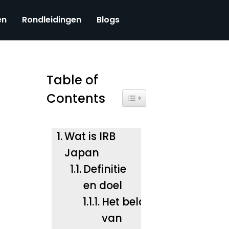
en
Rondleidingen
Blogs
Table of
Contents
Toggle Table of Content
Wat is IRB
Japan
Definitie
en doel
Het belang
van