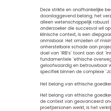
Deze strikte en onafhankelijke be
doorslaggevend belang; het verze
alleen wetenschappelijk robuust z
onderzoeker die succesvol wil 
klinische context, is een diepgaa
onmisbaar. Het omzeilen of misi
onherstelbare schade aan projecte
doel van `IRB’s` toont aan dat `
fundamentele `ethische overweg
geloofwaardig en betrouwbaar w
specifiek binnen de complexe `J
Het belang van ethische goedke
Het belang van ethische goedkeu
de context van geavanceerd onde
proefpersonen werkt, is het verk