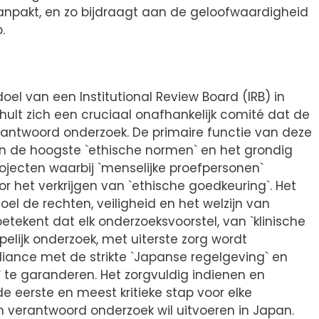
npakt, en zo bijdraagt aan de geloofwaardigheid
.
oel van een Institutional Review Board (IRB) in
ult zich een cruciaal onafhankelijk comité dat de
rantwoord onderzoek. De primaire functie van deze
an de hoogste `ethische normen` en het grondig
ojecten waarbij `menselijke proefpersonen`
voor het verkrijgen van `ethische goedkeuring`. Het
oel de rechten, veiligheid en het welzijn van
tekent dat elk onderzoeksvoorstel, van `klinische
lijk onderzoek, met uiterste zorg wordt
ance met de strikte `Japanse regelgeving` en
` te garanderen. Het zorgvuldig indienen en
de eerste en meest kritieke stap voor elke
h verantwoord onderzoek wil uitvoeren in Japan.