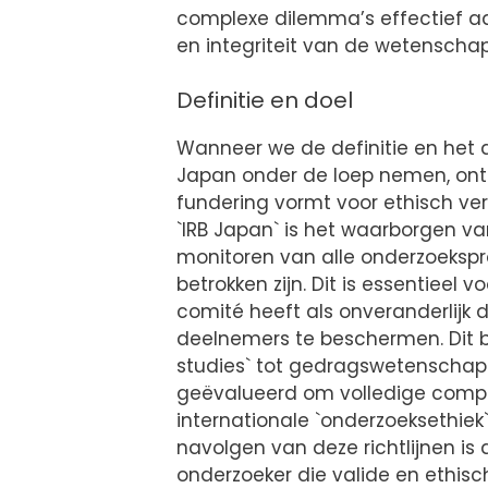
complexe dilemma’s effectief aa
en integriteit van de wetenschap
Definitie en doel
Wanneer we de definitie en het d
Japan onder de loep nemen, onth
fundering vormt voor ethisch ve
`IRB Japan` is het waarborgen v
monitoren van alle onderzoekspr
betrokken zijn. Dit is essentieel 
comité heeft als onveranderlijk d
deelnemers te beschermen. Dit be
studies` tot gedragswetenschappe
geëvalueerd om volledige compli
internationale `onderzoeksethiek
navolgen van deze richtlijnen is 
onderzoeker die valide en ethisc