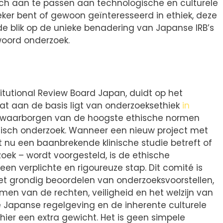
ich aan te passen aan technologische en culturele
ker bent of gewoon geïnteresseerd in ethiek, deze
de blik op de unieke benadering van Japanse IRB’s
woord onderzoek.
stitutional Review Board Japan, duidt op het
at aan de basis ligt van onderzoeksethiek
in
het waarborgen van de hoogste ethische normen
isch onderzoek. Wanneer een nieuw project met
t nu een baanbrekende klinische studie betreft of
ek – wordt voorgesteld, is de ethische
en verplichte en rigoureuze stap. Dit comité is
het grondig beoordelen van onderzoeksvoorstellen,
men van de rechten, veiligheid en het welzijn van
 Japanse regelgeving en de inherente culturele
s hier een extra gewicht. Het is geen simpele