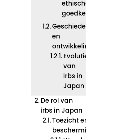
ethische
goedkeuring
Geschiedenis
en
ontwikkeling
Evolutie
van
irbs in
Japan
De rol van
irbs in Japan
Toezicht en
bescherming