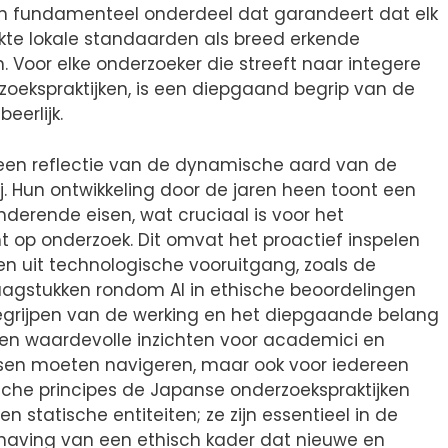
n fundamenteel onderdeel dat garandeert dat elk
ikte lokale standaarden als breed erkende
en. Voor elke onderzoeker die streeft naar integere
ekspraktijken, is een diepgaand begrip van de
eerlijk.
s een reflectie van de dynamische aard van de
 Hun ontwikkeling door de jaren heen toont een
erende eisen, wat cruciaal is voor het
 op onderzoek. Dit omvat het proactief inspelen
n uit technologische vooruitgang, zoals de
aagstukken rondom AI in ethische beoordelingen
 begrijpen van de werking en het diepgaande belang
leen waardevolle inzichten voor academici en
eisen moeten navigeren, maar ook voor iedereen
ische principes de Japanse onderzoekspraktijken
 statische entiteiten; ze zijn essentieel in de
having van een ethisch kader dat nieuwe en