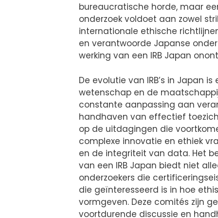
bureaucratische horde, maar ee
onderzoek voldoet aan zowel str
internationale ethische richtlijn
en verantwoorde Japanse onderzo
werking van een IRB Japan onontb
De evolutie van IRB’s in Japan i
wetenschap en de maatschappij.
constante aanpassing aan verand
handhaven van effectief toezicht
op de uitdagingen die voortkome
complexe innovatie en ethiek vr
en de integriteit van data. Het
van een IRB Japan biedt niet al
onderzoekers die certificerings
die geïnteresseerd is in hoe eth
vormgeven. Deze comités zijn geen
voortdurende discussie en hand