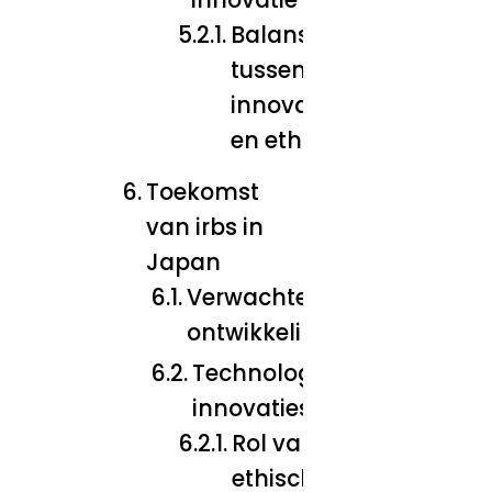
Balans
tussen
innovatie
en ethiek
Toekomst
van irbs in
Japan
Verwachte
ontwikkelingen
Technologische
innovaties
Rol van AI in
ethische