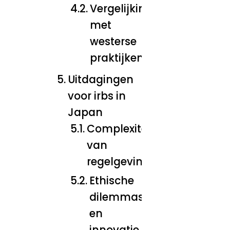
Vergelijking
met
westerse
praktijken
Uitdagingen
voor irbs in
Japan
Complexiteit
van
regelgeving
Ethische
dilemmas
en
innovatie