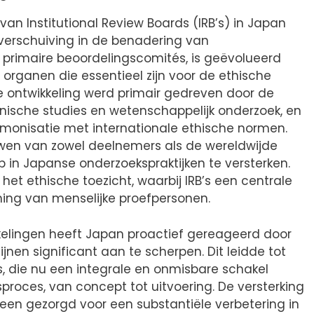
van Institutional Review Boards (IRB’s) in Japan
erschuiving in de benadering van
 primaire beoordelingscomités, is geëvolueerd
 organen die essentieel zijn voor de ethische
 ontwikkeling werd primair gedreven door de
nische studies en wetenschappelijk onderzoek, en
onisatie met internationale ethische normen.
wen van zowel deelnemers als de wereldwijde
n Japanse onderzoekspraktijken te versterken.
 het ethische toezicht, waarbij IRB’s een centrale
ming van menselijke proefpersonen.
kkelingen heeft Japan proactief gereageerd door
jnen significant aan te scherpen. Dit leidde tot
’s, die nu een integrale en onmisbare schakel
roces, van concept tot uitvoering. De versterking
lleen gezorgd voor een substantiële verbetering in