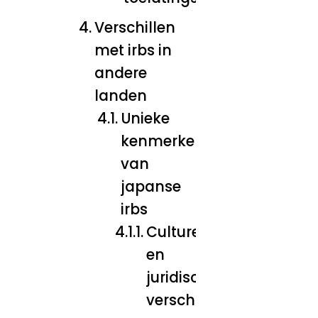
Verschillen
met irbs in
andere
landen
Unieke
kenmerken
van
japanse
irbs
Culturele
en
juridische
verschillen