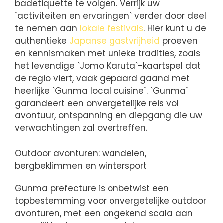
badetiquette te volgen. Verrijk uw
`activiteiten en ervaringen` verder door deel
te nemen aan
lokale festivals
. Hier kunt u de
authentieke
Japanse gastvrijheid
proeven
en kennismaken met unieke tradities, zoals
het levendige `Jomo Karuta`-kaartspel dat
de regio viert, vaak gepaard gaand met
heerlijke `Gunma local cuisine`. `Gunma`
garandeert een onvergetelijke reis vol
avontuur, ontspanning en diepgang die uw
verwachtingen zal overtreffen.
Outdoor avonturen: wandelen,
bergbeklimmen en wintersport
Gunma prefecture is onbetwist een
topbestemming voor onvergetelijke outdoor
avonturen, met een ongekend scala aan