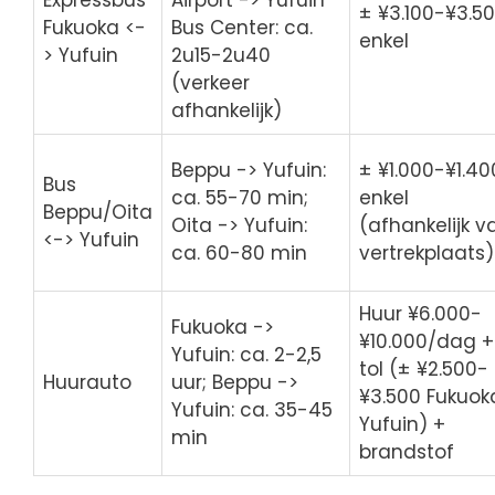
Expressbus
Airport -> Yufuin
± ¥3.100-¥3.5
Fukuoka <-
Bus Center: ca.
enkel
> Yufuin
2u15-2u40
(verkeer
afhankelijk)
Beppu -> Yufuin:
± ¥1.000-¥1.40
Bus
ca. 55-70 min;
enkel
Beppu/Oita
Oita -> Yufuin:
(afhankelijk v
<-> Yufuin
ca. 60-80 min
vertrekplaats)
Huur ¥6.000-
Fukuoka ->
¥10.000/dag +
Yufuin: ca. 2-2,5
tol (± ¥2.500-
Huurauto
uur; Beppu ->
¥3.500 Fukuok
Yufuin: ca. 35-45
Yufuin) +
min
brandstof