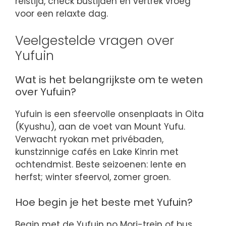
reistijd, check bustijden en vertrek vroeg
voor een relaxte dag.
Veelgestelde vragen over
Yufuin
Wat is het belangrijkste om te weten
over Yufuin?
Yufuin is een sfeervolle onsenplaats in Oita
(Kyushu), aan de voet van Mount Yufu.
Verwacht ryokan met privébaden,
kunstzinnige cafés en Lake Kinrin met
ochtendmist. Beste seizoenen: lente en
herfst; winter sfeervol, zomer groen.
Hoe begin je het beste met Yufuin?
Begin met de Yufuin no Mori-trein of bus